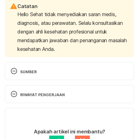
Catatan
Hello Sehat tidak menyediakan saran medis,
diagnosis, atau perawatan. Selalu konsultasikan
dengan ahli kesehatan profesional untuk
mendapatkan jawaban dan penanganan masalah
kesehatan Anda.
SUMBER
Yang, F., Zhang, Y., & Rheinstädter, M. (2014). The 
structure of people’s hair. 
Peerj
, 
2
, e619. 
doi: 
RIWAYAT PENGERJAAN
10.7717/peerj.619
Versi Terbaru
Hoover, E., Alhajj, M., & Flores, J. (2021). 
Physiology, Hair. 
Statpearls Publishing
. Retrieved 
05/09/2022
from 
Ditulis oleh 
Dwi Ratih Ramadhany
Apakah artikel ini membantu?
https://www.ncbi.nlm.nih.gov/books/NBK499948/
Ditinjau secara medis oleh
dr. Andreas Wilson 