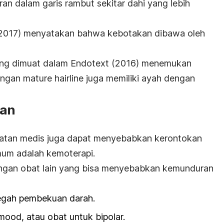
an dalam garis rambut sekitar dahi yang lebih
2017) menyatakan bahwa kebotakan dibawa oleh
yang dimuat dalam
Endotext
(2016) menemukan
engan
mature hairline
juga memiliki ayah dengan
tan
watan medis juga dapat menyebabkan kerontokan
umum adalah
kemoterapi
.
olongan obat lain yang bisa menyebabkan kemunduran
egah pembekuan darah.
mood
, atau obat untuk bipolar.