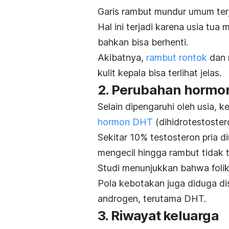
Garis rambut mundur umum terj
Hal ini terjadi karena usia tu
bahkan bisa berhenti.
Akibatnya,
rambut rontok
dan 
kulit kepala bisa terlihat jelas.
2. Perubahan hormo
Selain dipengaruhi oleh usia, k
e
hormon DHT
(dihidrotestoster
Sekitar 10% testosteron pria 
mengecil hingga rambut tidak 
Studi menunjukkan bahwa folike
Pola kebotakan juga diduga di
androgen, terutama DHT.
3. Riwayat keluarga