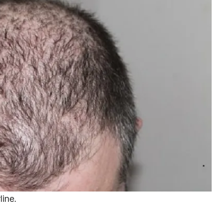
line
.