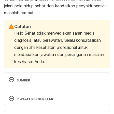
jalani pola hidup sehat dan kendalikan penyakit pemicu
masalah rambut.
Catatan
Hello Sehat tidak menyediakan saran medis,
diagnosis, atau perawatan. Selalu konsultasikan
dengan ahli kesehatan profesional untuk
mendapatkan jawaban dan penanganan masalah
kesehatan Anda.
SUMBER
Burg, D., Yamamoto, M., Namekata, M., Haklani, J., 
Koike, K., & Halasz, M. (2017). 
Promotion of 
RIWAYAT PENGERJAAN
anagen, increased hair density and reduction of 
hair fall in a clinical setting following identification 
Versi Terbaru