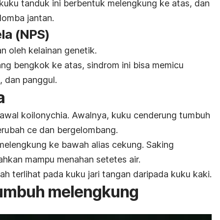
kuku tanduk ini berbentuk melengkung ke atas, dan
domba jantan.
la (NPS)
 oleh kelainan genetik.
g bengkok ke atas, sindrom ini bisa memicu
u, dan panggul.
a
 awal
koilonychia
. Awalnya, kuku cenderung tumbuh
berubah ce dan bergelombang.
elengkung ke bawah alias cekung. Saking
ahkan mampu menahan setetes air.
h terlihat pada kuku jari tangan daripada kuku kaki.
tumbuh melengkung