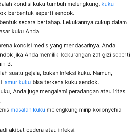
alah kondisi kuku tumbuh melengkung,
kuku
yok berbentuk seperti sendok.
terbentuk secara bertahap. Lekukannya cukup dalam
dasar kuku Anda.
karena kondisi medis yang mendasarinya. Anda
endok jika Anda memiliki kekurangan zat gizi seperti
in B.
ah suatu gejala, bukan infeksi kuku. Namun,
si
jamur kuku
bisa terkena kuku sendok.
 kuku, Anda juga mengalami peradangan atau iritasi
.
enis
masalah kuku
melengkung mirip
koilonychia
.
adi akibat cedera atau infeksi.