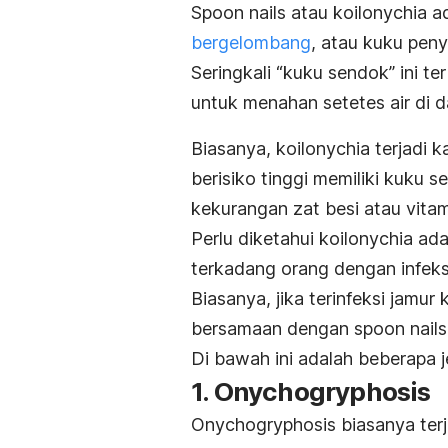
Spoon nails
atau
koilonychia
ad
bergelombang
, atau kuku pen
Seringkali “kuku sendok” ini 
untuk menahan setetes air di 
Biasanya,
koilonychia
terjadi 
berisiko tinggi memiliki kuku s
kekurangan zat besi atau vitam
Perlu diketahui
koilonychia
adal
terkadang orang dengan infek
Biasanya, jika terinfeksi jamur
bersamaan dengan
spoon nails
Di bawah ini adalah beberapa j
1.
Onychogryphosis
Onychogryphosis
biasanya terj