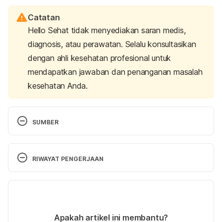
Catatan
Hello Sehat tidak menyediakan saran medis,
diagnosis, atau perawatan. Selalu konsultasikan
dengan ahli kesehatan profesional untuk
mendapatkan jawaban dan penanganan masalah
kesehatan Anda.
SUMBER
12 NAIL CHANGES A DERMATOLOGIST SHOULD 
EXAMINE
. (n.d.). American Academy of 
RIWAYAT PENGERJAAN
Dermatology Association. Retrieved June 20, 2022 
from, https://www.aad.org/public/everyday-
Versi Terbaru
care/nail-care-secrets/basics/nail-changes-
dermatologist-should-examine
25/07/2022
Ditulis oleh 
Ilham Fariq Maulana
Apakah artikel ini membantu?