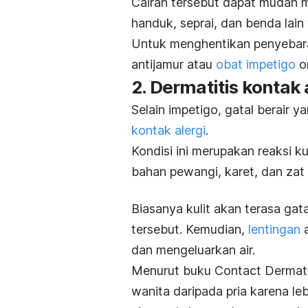
Cairan tersebut dapat mudah me
handuk, seprai, dan benda lain
Untuk menghentikan penyebara
antijamur atau
obat impetigo
or
2. Dermatitis kontak 
Selain impetigo, gatal berair 
kontak alergi
.
Kondisi ini merupakan reaksi ku
bahan pewangi, karet, dan zat 
Biasanya kulit akan terasa gata
tersebut.
Kemudian,
lentingan
a
dan mengeluarkan air.
Menurut buku
Contact Dermati
wanita daripada pria karena le