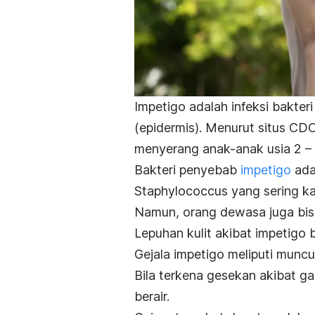
Impetigo adalah infeksi bakteri
(epidermis). Menurut situs CDC,
menyerang anak-anak usia 2 – 
Bakteri penyebab
impetigo
ada
Staphylococcus
yang sering kal
Namun, orang dewasa juga bisa t
Lepuhan kulit akibat impetigo b
Gejala impetigo meliputi munc
Bila terkena gesekan akibat ga
berair.