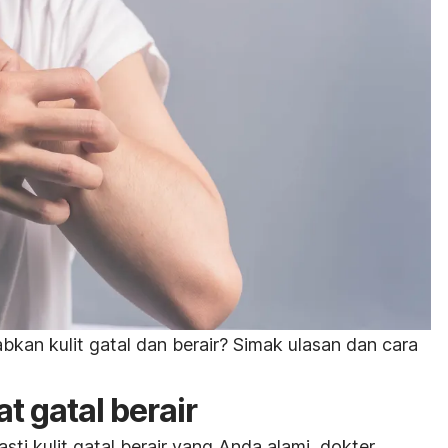
kan kulit gatal dan berair? Simak ulasan dan cara
t gatal berair
i kulit gatal berair yang Anda alami, dokter