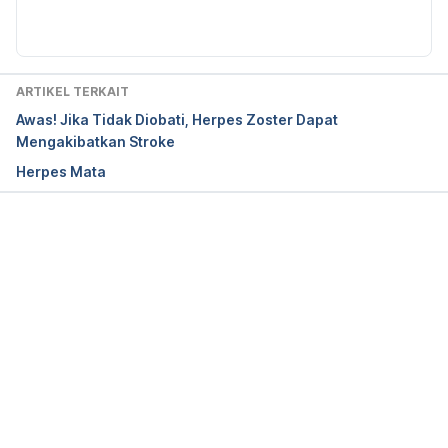
Diperbarui oleh: 
Diah Ayu Lestari
https://www.aafp.org/pubs/afp/issues/2017/1115/p6
56.html
Shingles: Overview. 
(2019). American Academy of 
ARTIKEL TERKAIT
Dermatology. Retrieved June 28, 2024, from 
Awas! Jika Tidak Diobati, Herpes Zoster Dapat
https://www.aad.org/public/diseases/a-z/shingles-
Mengakibatkan Stroke
overview
Herpes Mata
Herpes zoster. 
(n.d.). DermNet. Retrieved June 28, 
2024, from 
https://dermnetnz.org/topics/herpes-
zoster
Memuat...
Shingles. 
(2022). Mayo Clinic. Retrieved June 28, 
2024, from 
https://www.mayoclinic.org/diseases-
conditions/shingles/symptoms-causes/syc-
20353054
Qian, J., Macartney, K., Heywood, A. E., Sheridan, 
S., & Liu, B. (2021). Risk of recurrent herpes zoster 