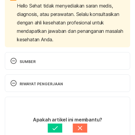
Hello Sehat tidak menyediakan saran medis,
diagnosis, atau perawatan. Selalu konsultasikan
dengan ahli kesehatan profesional untuk
mendapatkan jawaban dan penanganan masalah
kesehatan Anda.
SUMBER
Shingles (Herpes zoster).
 (2023). Centers for 
Disease Control and Prevention. Retrieved June 
RIWAYAT PENGERJAAN
28, 2024, from 
https://www.cdc.gov/shingles/index.html
Versi Terbaru
Herpes zoster and postherpetic neuralgia: 
02/07/2024
Prevention and management. 
(2017). American 
Ditulis oleh 
Satria Aji Purwoko
Apakah artikel ini membantu?
Academy of Family Physicians. Retrieved June 28, 
Ditinjau secara medis oleh
dr. Nurul Fajriah 
2024, from 
Afiatunnisa