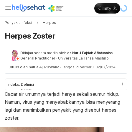
Penyakit Infeksi
Herpes
Herpes Zoster
Ditinjau secara medis oleh
dr. Nurul Fajriah Afiatunnisa
·
General Practitioner
·
Universitas La Tansa Mashiro
Ditulis oleh
Satria Aji Purwoko
·
Tanggal diperbarui 02/07/2024
Indeks:
Definisi
Gejala
Cacar air umumnya terjadi hanya sekali seumur hidup.
Penyebab
Namun, virus yang menyebabkannya bisa menyerang
Faktor risiko
Komplikasi
lagi dan menimbulkan penyakit yang disebut herpes
Diagnosis
zoster.
Pengobatan
Pencegahan