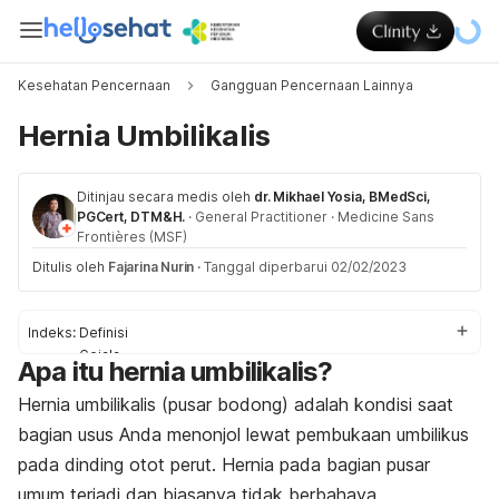
Kesehatan Pencernaan
Gangguan Pencernaan Lainnya
Hernia Umbilikalis
Ditinjau secara medis oleh
dr. Mikhael Yosia, BMedSci,
PGCert, DTM&H.
·
General Practitioner
·
Medicine Sans
Frontières (MSF)
Ditulis oleh
Fajarina Nurin
·
Tanggal diperbarui 02/02/2023
Indeks:
Definisi
Gejala
Apa itu hernia umbilikalis?
Penyebab
Faktor risiko
Hernia umbilikalis (pusar bodong) adalah kondisi saat
Komplikasi
bagian usus Anda menonjol lewat pembukaan umbilikus
Diagnosis
pada dinding otot perut. Hernia pada bagian pusar
Pengobatan
Pengobatan rumahan
umum terjadi dan biasanya tidak berbahaya.