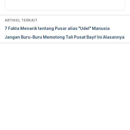
Umbilical hernia repair – How it’s performed. (2018). 
Retrieved 19 January 2021, from 
https://www.nhs.uk/conditions/umbilical-hernia-
ARTIKEL TERKAIT
repair/what-happens/
7 Fakta Menarik tentang Pusar alias "Udel" Manusia
Jangan Buru-Buru Memotong Tali Pusat Bayi! Ini Alasannya
Umbilical hernia repair – Recovery. (2018). 
Retrieved 19 January 2021, from 
https://www.nhs.uk/conditions/umbilical-hernia-
repair/recovery/
Memuat...