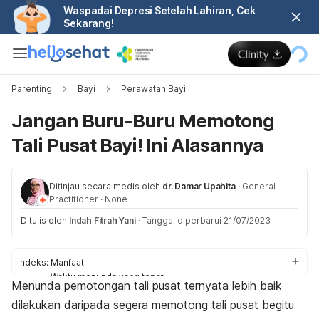
Waspadai Depresi Setelah Lahiran, Cek
Sekarang!
Parenting
Bayi
Perawatan Bayi
Jangan Buru-Buru Memotong
Tali Pusat Bayi! Ini Alasannya
Ditinjau secara medis oleh
dr. Damar Upahita
·
General
Practitioner
·
None
Ditulis oleh
Indah Fitrah Yani
·
Tanggal diperbarui 21/07/2023
Indeks:
Manfaat
Waktu menunda yang tepat
Menunda pemotongan tali pusat ternyata lebih baik
Kondisi segera dipotong
dilakukan daripada segera memotong tali pusat begitu