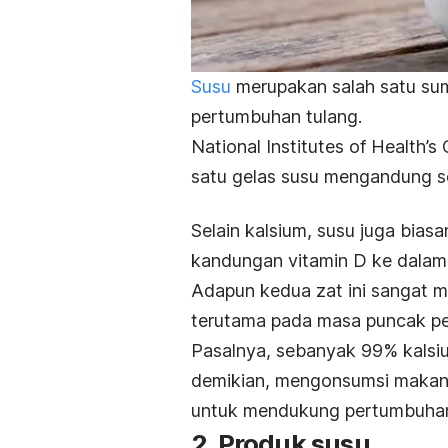
Susu
merupakan salah satu sum
pertumbuhan tulang.
National Institutes of Health’s
satu gelas susu mengandung se
Selain kalsium, susu juga bias
kandungan vitamin D ke dalam
Adapun kedua zat ini sangat
terutama pada masa puncak p
Pasalnya, sebanyak 99% kalsiu
demikian, mengonsumsi makana
untuk mendukung pertumbuhan
2. Produk susu