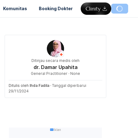
Komunitas
Booking Dokter
Ditinjau secara medis oleh
dr. Damar Upahita
General Practitioner · None
Ditulis oleh
Ihda Fadila
·
Tanggal diperbarui
29/11/2024
Iklan