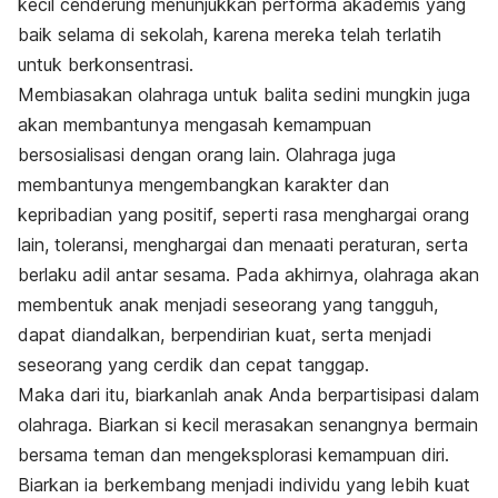
kecil cenderung menunjukkan performa akademis yang
baik selama di sekolah, karena mereka telah terlatih
untuk berkonsentrasi.
Membiasakan olahraga untuk balita sedini mungkin juga
akan membantunya mengasah kemampuan
bersosialisasi dengan orang lain. Olahraga juga
membantunya mengembangkan karakter dan
kepribadian yang positif, seperti rasa menghargai orang
lain, toleransi, menghargai dan menaati peraturan, serta
berlaku adil antar sesama. Pada akhirnya, olahraga akan
membentuk anak menjadi seseorang yang tangguh,
dapat diandalkan, berpendirian kuat, serta menjadi
seseorang yang cerdik dan cepat tanggap.
Maka dari itu, biarkanlah anak Anda berpartisipasi dalam
olahraga. Biarkan si kecil merasakan senangnya bermain
bersama teman dan mengeksplorasi kemampuan diri.
Biarkan ia berkembang menjadi individu yang lebih kuat