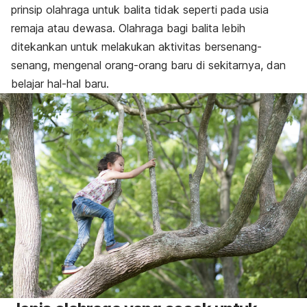
prinsip olahraga untuk balita tidak seperti pada usia
remaja atau dewasa. Olahraga bagi balita lebih
ditekankan untuk melakukan aktivitas bersenang-
senang, mengenal orang-orang baru di sekitarnya, dan
belajar hal-hal baru.