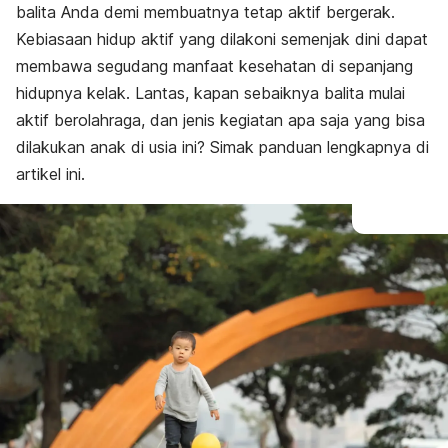
balita Anda demi membuatnya tetap aktif bergerak.
Kebiasaan hidup aktif yang dilakoni semenjak dini dapat
membawa segudang manfaat kesehatan di sepanjang
hidupnya kelak. Lantas, kapan sebaiknya balita mulai
aktif berolahraga, dan jenis kegiatan apa saja yang bisa
dilakukan anak di usia ini? Simak panduan lengkapnya di
artikel ini.