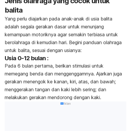
Jenis olahraga yang cocok untuk
balita
Yang perlu diajarkan pada anak-anak di usia balita
adalah segala gerakan dasar untuk menunjang
kemampuan motoriknya agar semakin terbiasa untuk
berolahraga di kemudian hari. Begini panduan olahraga
untuk balita, sesuai dengan usianya:
Usia 0-12 bulan :
Pada 6 bulan pertama, berikan stimulasi untuk
memegang benda dan menggenggamnya. Ajarkan juga
gerakan menengok ke kanan, kiri, atas, dan bawah;
menggerakan tangan dan kaki lebih sering; dan
melakukan gerakan mendorong dengan kaki.
Iklan