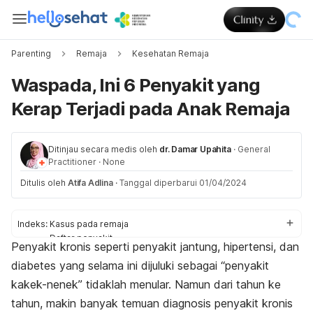
Parenting
Remaja
Kesehatan Remaja
Waspada, Ini 6 Penyakit yang
Kerap Terjadi pada Anak Remaja
Ditinjau secara medis oleh
dr. Damar Upahita
·
General
Practitioner
·
None
Ditulis oleh
Atifa Adlina
·
Tanggal diperbarui 01/04/2024
Indeks:
Kasus pada remaja
Daftar penyakit
Penyakit kronis seperti penyakit jantung, hipertensi, dan
Penyebab
diabetes yang selama ini dijuluki sebagai “penyakit
CERDIK
kakek-nenek” tidaklah menular. Namun dari tahun ke
tahun, makin banyak temuan diagnosis penyakit kronis