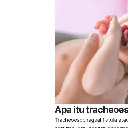
Apa itu tracheoes
Tracheoesophageal fistula atau