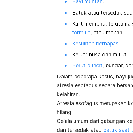
Bayi muntah
.
Batuk atau tersedak sa
Kulit membiru, terutama
formula
, atau makan.
Kesulitan bernapas
.
Keluar busa dari mulut.
Perut buncit
, bundar, da
Dalam beberapa kasus, bayi ju
atresia esofagus secara bersa
kelahiran.
Atresia esofagus merupakan k
hilang.
Gejala umum dari gabungan ked
dan tersedak atau
batuk saat 