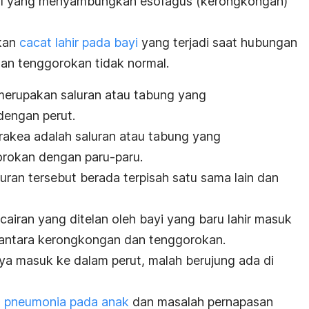
al yang menyambungkan esofagus (kerongkongan)
akan
cacat lahir pada bayi
yang terjadi saat hubungan
an tenggorokan tidak normal.
erupakan saluran atau tabung yang
engan perut.
rakea adalah saluran atau tabung yang
rokan dengan paru-paru.
uran tersebut berada terpisah satu sama lain dan
airan yang ditelan oleh
bayi yang baru lahir masuk
 antara kerongkongan dan tenggorokan.
nya masuk ke dalam perut, malah berujung ada di
n
pneumonia pada anak
dan masalah pernapasan