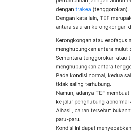
pertumbuhan jaringan abnorm
dengan
trakea
(tenggorokan).
Dengan kata lain, TEF merup
antara saluran kerongkongan d
Kerongkongan atau esofagus m
menghubungkan antara mulut d
Sementara tenggorokan atau t
menghubungkan antara tenggo
Pada kondisi normal, kedua sal
tidak saling terhubung.
Namun, adanya TEF membuat c
ke jalur penghubung abnormal
Alhasil, cairan tersebut bukan
paru-paru.
Kondisi ini dapat menyebabka