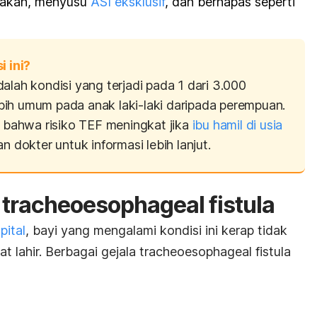
 makan, menyusu
ASI eksklusif
, dan bernapas seperti
 ini?
alah kondisi yang terjadi pada 1 dari 3.000
 lebih umum pada anak laki-laki daripada perempuan.
bahwa risiko TEF meningkat jika
ibu hamil di usia
n dokter untuk informasi lebih lanjut.
 tracheoesophageal fistula
pital
, bayi yang mengalami kondisi ini kerap tidak
t lahir.
Berbagai gejala tracheoesophageal fistula