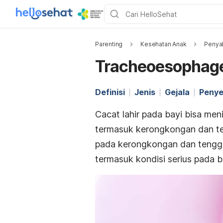
Parenting
Kesehatan Anak
Penyak
Tracheoesophagea
Definisi
Jenis
Gejala
Peny
Cacat lahir pada bayi bisa men
termasuk kerongkongan dan ten
pada kerongkongan dan tengg
termasuk kondisi serius pada 