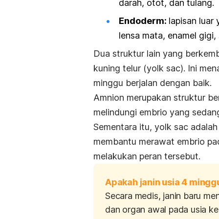
darah, otot, dan tulang.
Endoderm:
lapisan luar
lensa mata, enamel gigi, 
Dua struktur lain yang berkem
kuning telur (
yolk sac
). Ini
mena
minggu berjalan dengan baik.
Amnion merupakan struktur be
melindungi embrio yang sedan
Sementara itu,
yolk sac
adalah
membantu merawat embrio pad
melakukan peran tersebut.
Apakah janin usia 4 ming
Secara medis, janin baru m
dan organ awal pada usia keh