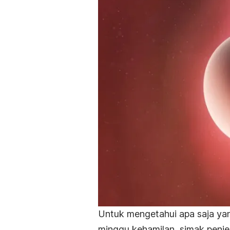
Untuk mengetahui apa saja yan
minggu kehamilan, simak penjela