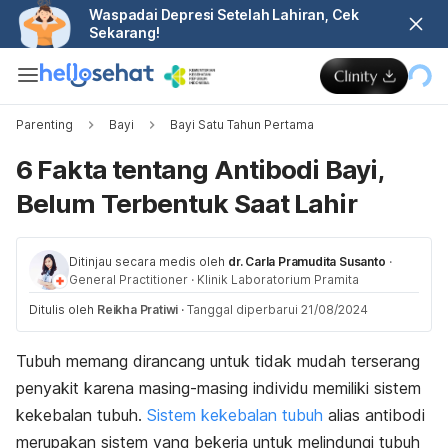
Waspadai Depresi Setelah Lahiran, Cek
Sekarang!
Parenting
Bayi
Bayi Satu Tahun Pertama
6 Fakta tentang Antibodi Bayi,
Belum Terbentuk Saat Lahir
Ditinjau secara medis oleh
dr. Carla Pramudita Susanto
·
General Practitioner
·
Klinik Laboratorium Pramita
Ditulis oleh
Reikha Pratiwi
·
Tanggal diperbarui 21/08/2024
Tubuh memang dirancang untuk tidak mudah terserang
penyakit karena masing-masing individu memiliki sistem
kekebalan tubuh.
Sistem kekebalan tubuh
alias antibodi
merupakan sistem yang bekerja untuk melindungi tubuh