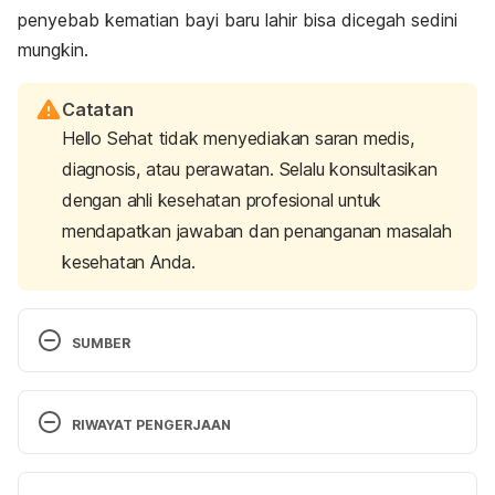
penyebab kematian bayi baru lahir bisa dicegah sedini
mungkin.
Catatan
Hello Sehat tidak menyediakan saran medis,
diagnosis, atau perawatan. Selalu konsultasikan
dengan ahli kesehatan profesional untuk
mendapatkan jawaban dan penanganan masalah
kesehatan Anda.
SUMBER
Newborn infections. (2022). Retrieved 19 
December 2022, from 
RIWAYAT PENGERJAAN
https://www.who.int/teams/maternal-newborn-
child-adolescent-health-and-ageing/newborn-
Versi Terbaru
health/newborn-infections