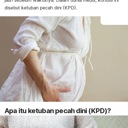
jauh sebelum waktunya. Dalam dunia medis, kondisi ini
Cara mengatasi
disebut ketuban pecah dini (KPD).
Pencegahan
Apa itu ketuban pecah dini (KPD)?