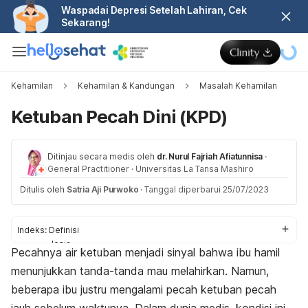
Waspadai Depresi Setelah Lahiran, Cek
Sekarang!
Kehamilan
Kehamilan & Kandungan
Masalah Kehamilan
Ketuban Pecah Dini (KPD)
Ditinjau secara medis oleh
dr. Nurul Fajriah Afiatunnisa
·
General Practitioner
·
Universitas La Tansa Mashiro
Ditulis oleh
Satria Aji Purwoko
·
Tanggal diperbarui 25/07/2023
Indeks:
Definisi
Jenis
Pecahnya air ketuban menjadi sinyal bahwa ibu hamil
Tanda dan gejala
menunjukkan tanda-tanda mau melahirkan. Namun,
Penyebab
Komplikasi
beberapa ibu justru mengalami pecah ketuban pecah
Diagnosis