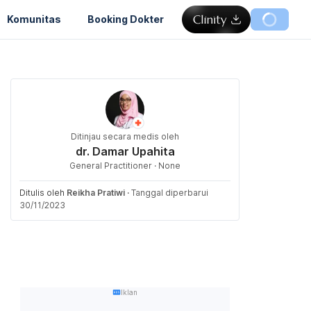
Komunitas
Booking Dokter
Ditinjau secara medis oleh
dr. Damar Upahita
General Practitioner · None
Ditulis oleh
Reikha Pratiwi
·
Tanggal diperbarui
30/11/2023
Iklan