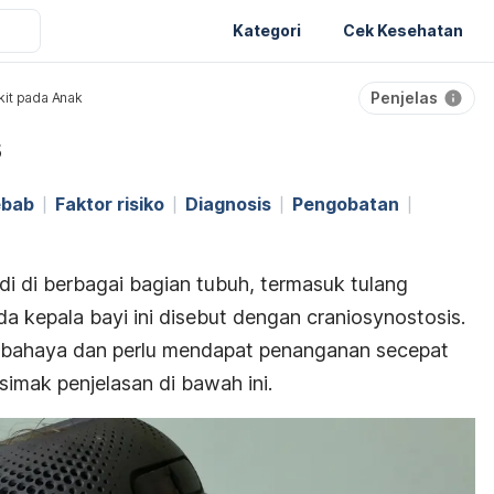
Kategori
Cek Kesehatan
Penjelas
it pada Anak
s
ebab
Faktor risiko
Diagnosis
Pengobatan
adi di berbagai bagian tubuh, termasuk tulang
da kepala bayi ini disebut dengan c
raniosynostosis.
erbahaya dan perlu mendapat penanganan secepat
simak penjelasan di bawah ini.