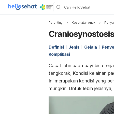
Parenting
Kesehatan Anak
Penyak
Craniosynostosi
Definisi
Jenis
Gejala
Peny
Komplikasi
Cacat lahir pada bayi bisa terj
tengkorak, Kondisi kelainan pa
Ini merupakan kondisi yang b
mungkin. Untuk lebih jelasnya, 