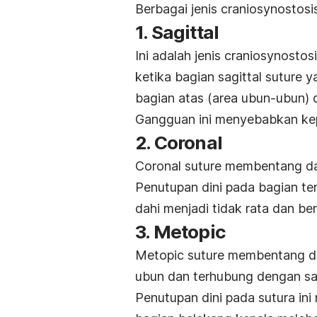
Berbagai jenis craniosynostosi
1. Sagittal
Ini adalah jenis
craniosynostos
ketika bagian
sagittal suture
ya
bagian atas (area ubun-ubun) d
Gangguan ini menyebabkan kep
2. Coronal
Coronal suture
membentang dari
Penutupan dini pada bagian
te
dahi menjadi tidak rata dan
be
3. Metopic
Metopic suture
membentang dar
ubun dan terhubung dengan
sa
Penutupan dini pada sutura i