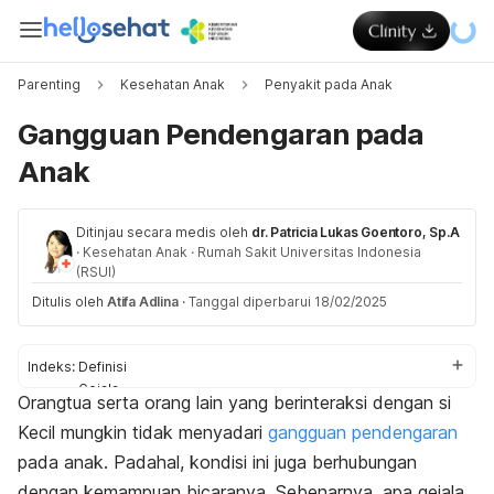
Parenting
Kesehatan Anak
Penyakit pada Anak
Gangguan Pendengaran pada
Anak
Ditinjau secara medis oleh
dr. Patricia Lukas Goentoro, Sp.A
·
Kesehatan Anak
·
Rumah Sakit Universitas Indonesia
(RSUI)
Ditulis oleh
Atifa Adlina
·
Tanggal diperbarui 18/02/2025
Indeks:
Definisi
Gejala
Orangtua serta orang lain yang berinteraksi dengan si
Penyebab
Kecil mungkin tidak menyadari
gangguan pendengaran
Faktor risiko
Komplikasi
pada anak. Padahal, kondisi ini juga berhubungan
Diagnosis
dengan kemampuan bicaranya. Sebenarnya, apa gejala