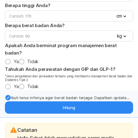
Berapa tinggi Anda?
cm
Berapa berat badan Anda?
kg
Apakah Anda berminat program manajemen berat
badan?
Ya
Tidak
Tahukah Anda perawatan dengan GIP dan GLP-1?
*Jenis pengobatan dan perawatan terbaru yang membantu manajemen berat badan dan
Diabetes Tipe 2
Ya
Tidak
Ikuti terus infonya agar berat badan terjaga: Dapatkan update
dari pakar mengenai dukungan dan perawatan berat badan
Hitung
langsung ke inbox Anda.
Catatan
Hello Sehat tidak menyediakan saran medis,