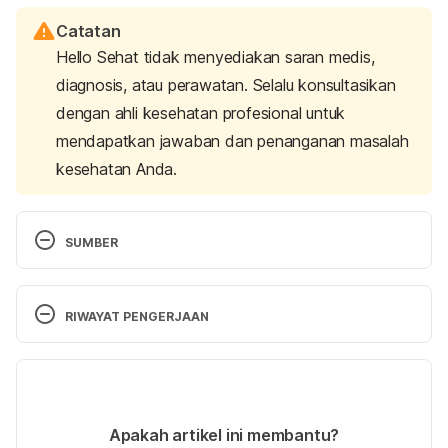
Catatan
Hello Sehat tidak menyediakan saran medis,
diagnosis, atau perawatan. Selalu konsultasikan
dengan ahli kesehatan profesional untuk
mendapatkan jawaban dan penanganan masalah
kesehatan Anda.
SUMBER
Choledochal Cyst: Children’s Liver Disease 
Foundation. (2024). Retrieved 
2 August 2024,
 from 
RIWAYAT PENGERJAAN
https://childliverdisease.org/liver-
information/childhood-liver-
Versi Terbaru
conditions/choledochal-cyst/
11/09/2024
Choledochal Cyst – Seattle Children’s. (n.d.). 
Ditulis oleh 
Ihda Fadila
Apakah artikel ini membantu?