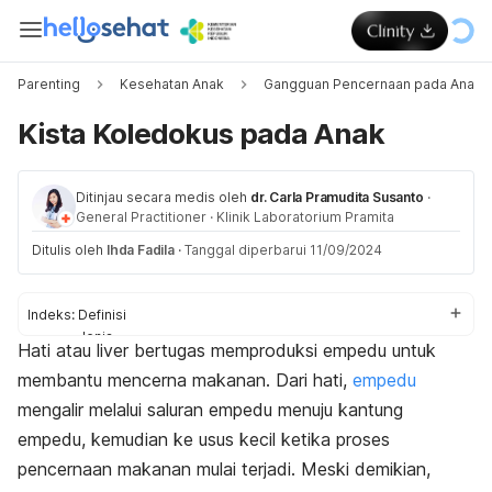
Parenting
Kesehatan Anak
Gangguan Pencernaan pada Anak
Kista Koledokus pada Anak
Ditinjau secara medis oleh
dr. Carla Pramudita Susanto
·
General Practitioner
·
Klinik Laboratorium Pramita
Ditulis oleh
Ihda Fadila
·
Tanggal diperbarui 11/09/2024
Indeks:
Definisi
Jenis
Hati atau
liver
bertugas memproduksi empedu untuk
Gejala
membantu mencerna makanan. Dari hati,
empedu
Penyebab
Diagnosis
mengalir melalui saluran empedu menuju kantung
Pengobatan
empedu, kemudian ke usus kecil ketika proses
pencernaan makanan mulai terjadi. Meski demikian,