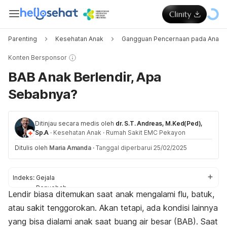
Parenting
Kesehatan Anak
Gangguan Pencernaan pada Anak
Konten Bersponsor
BAB Anak Berlendir, Apa
Sebabnya?
Ditinjau secara medis oleh
dr. S.T. Andreas, M.Ked(Ped),
Sp.A
·
Kesehatan Anak
·
Rumah Sakit EMC Pekayon
Ditulis oleh
Maria Amanda
·
Tanggal diperbarui 25/02/2025
Indeks:
Gejala
Penyebab
Lendir biasa ditemukan saat anak mengalami flu, batuk,
Penanganan
atau sakit tenggorokan. Akan tetapi, ada kondisi lainnya
yang bisa dialami anak saat buang air besar (BAB). Saat