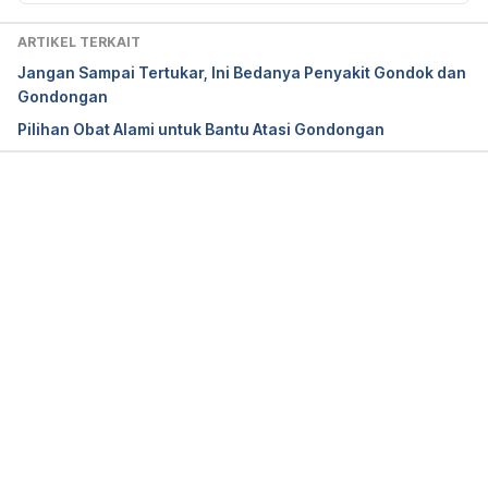
conditions/mumps/basics/definition/con-20019914 
Accessed December 12th, 2015
ARTIKEL TERKAIT
Jangan Sampai Tertukar, Ini Bedanya Penyakit Gondok dan
Gondongan
Pilihan Obat Alami untuk Bantu Atasi Gondongan
Memuat...