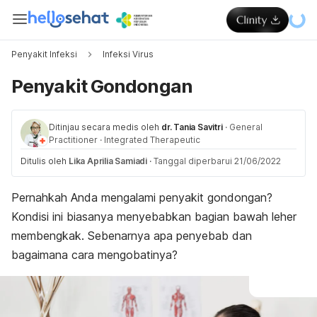
Penyakit Infeksi
Infeksi Virus
Penyakit Gondongan
Ditinjau secara medis oleh
dr. Tania Savitri
·
General
Practitioner
·
Integrated Therapeutic
Ditulis oleh
Lika Aprilia Samiadi
·
Tanggal diperbarui 21/06/2022
Pernahkah Anda mengalami penyakit gondongan?
Kondisi ini biasanya menyebabkan bagian bawah leher
membengkak. Sebenarnya apa penyebab dan
bagaimana cara mengobatinya?