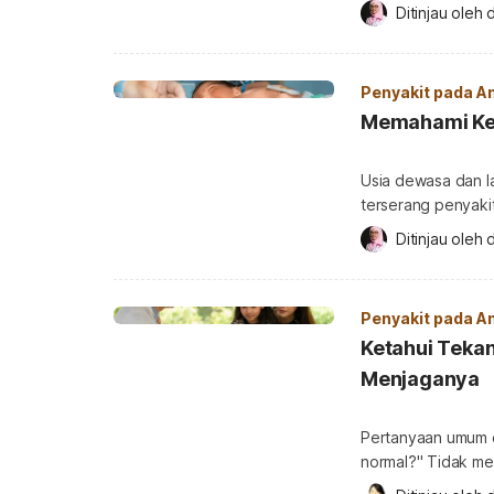
pada bayi di usia d
Ditinjau oleh 
d
berakibat fatal. M
serta cara mengatas
[…]
Penyakit pada A
Memahami Kel
Usia dewasa dan la
terserang penyakit
kondisi medis. Pad
Ditinjau oleh 
d
kongenital alias ca
mengenai kelainan k
Penyakit pada A
Ketahui Teka
Menjaganya
Pertanyaan umum d
normal?" Tidak me
darah (tensi) meru