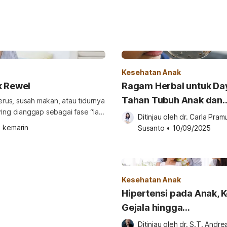
Kesehatan Anak
k Rewel
Ragam Herbal untuk Da
Tahan Tubuh Anak dan
terus, susah makan, atau tidurnya
ring dianggap sebagai fase “lagi
Keluarga Saat Cuaca E
Ditinjau oleh 
dr. Carla Pramu
•
kemarin
Susanto
•
10/09/2025
an. Karena itu, penting bagi
Kesehatan Anak
Hipertensi pada Anak, K
Gejala hingga
Pengobatannya
Ditinjau oleh 
dr. S.T. Andrea