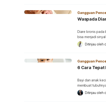
mengetahui ciri-ci
mengatasinya di baw
Gangguan Pence
Waspada Diare
Diare kronis pada 
bisa menjadi sinya
terus mengalami bu
Ditinjau oleh 
harus waspada. Buk
karena diare kro
[…]
Gangguan Pence
6 Cara Tepat
Bayi dan anak keci
membuat tubuhnya 
belajar dengan ny
Ditinjau oleh 
d
menyebabkan anak 
anak di rumah? Bac