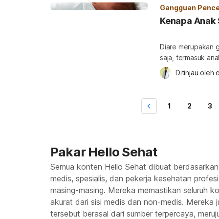
diare pada anak di
Gangguan Pence
Kenapa Anak 
Diare merupakan g
saja, termasuk an
membaik dengan c
Ditinjau oleh 
khusus, apalagi jik
penyebab kenapa a
Penyebab anak ser
1
2
3
Pakar Hello Sehat
Semua konten Hello Sehat dibuat berdasarkan
medis, spesialis, dan pekerja kesehatan profes
masing-masing. Mereka memastikan seluruh kon
akurat dari sisi medis dan non-medis. Mereka
tersebut berasal dari sumber terpercaya, meruju