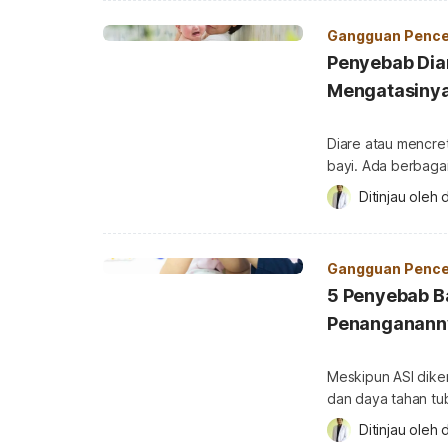
[…]
Gangguan Pence
Penyebab Dia
Mengatasiny
Diare atau mencre
bayi. Ada berbaga
membuat orangtua 
Ditinjau oleh 
penyebab diare pa
pada bayi usia 0-6
sering dari biasan
Gangguan Pence
5 Penyebab B
Penanganann
Meskipun ASI dike
dan daya tahan tu
menyusu. Hal ini 
Ditinjau oleh 
apakah ASI menjad