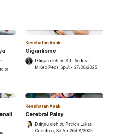
Kesehatan Anak
ya
Gigantisme
Ditinjau oleh 
dr. S.T. Andreas, 
kstrem
M.Ked(Ped), Sp.A
•
27/08/2025
dita 
Kesehatan Anak
enali
Cerebral Palsy
Ditinjau oleh 
dr. Patricia Lukas 
Goentoro, Sp.A
•
26/08/2025
s, 