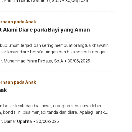
r. Patricia Lukas Goentoro, Sp.A
•
30/06/2025
emastikan kesehatannya. Lalu, berapa tekanan darah normal
 info lengkapnya di bawah ini. Berapa tekanan darah normal
h (td) terdiri dari dua […]
rnaan pada Anak
at Alami Diare pada Bayi yang Aman
ukup umum terjadi dan sering membuat orangtua khawatir.
sar kasus diare bersifat ringan dan bisa sembuh dengan
h, penting untuk mengetahui cara yang aman dalam
dr. Muhammad Yusra Firdaus, Sp.A
•
30/06/2025
uk bayi yang masih sensitif terhadap obat-obatan, bahan
pilihan obat yang paling tepat. Ketahui apa saja obat alami
rnaan pada Anak
nak
r besar lebih dari biasanya, orangtua sebaiknya lebih
kondisi ini bisa menjadi tanda dari diare. Apalagi, anak
lami kondisi ini. Apa saja penyebab diare pada anak dan
r. Damar Upahita
•
30/06/2025
ngatasinya? Simak penjelasan lengkapnya di bawah ini!
 anak? Diare atau mencret pada anak adalah kondisi saat si