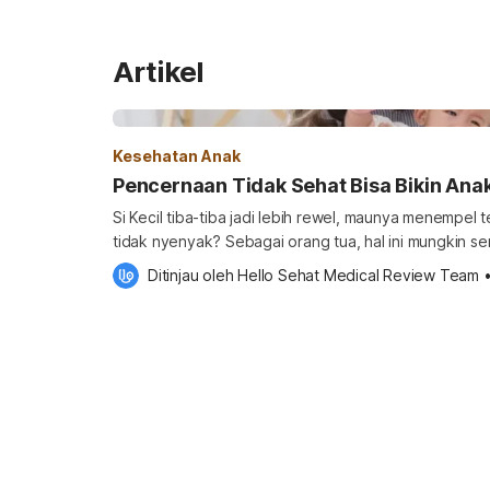
Artikel
Kesehatan Anak
Pencernaan Tidak Sehat Bisa Bikin Ana
Si Kecil tiba-tiba jadi lebih rewel, maunya menempel 
tidak nyenyak? Sebagai orang tua, hal ini mungkin se
manja” atau “lagi GTM”. Padahal, tanda-tanda tersebut bisa saja berkaitan dengan
Ditinjau oleh 
Hello Sehat Medical Review Team
kondisi pencernaan si Kecil yang sedang kurang nyam
orang tua untuk lebih peka terhadap tanda […]