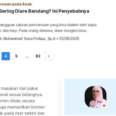
 […]
rnaan pada Anak
Sering Diare Berulang? Ini Penyebabnya
angguan saluran pencernaan yang bisa dialami oleh siapa
ak dan bayi. Pada orang dewasa, diare mungkin bisa
epat. Namun pada anak, diare membutuhkan perhatian
dr. Muhammad Yusra Firdaus, Sp.A
•
25/06/2025
a diare sering terjadi atau dialami berulang. Ketahui
nak sering mengalami diare dan cara mengatasinya di sini.
ing diare berulang Diare […]
4
5
...
82
 masukan dari pakar
ional sesuai bidangnya
ten ditulis secara
 juga memastikan konten
k pada riset terkini dan