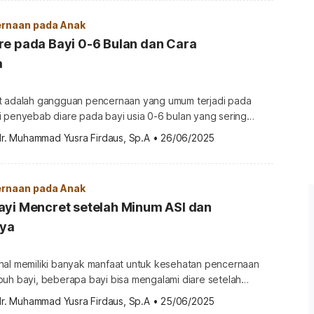
rnaan pada Anak
re pada Bayi 0-6 Bulan dan Cara
a
t adalah gangguan pencernaan yang umum terjadi pada
i penyebab diare pada bayi usia 0-6 bulan yang sering
khawatir. Untuk mengurangi rasa cemas, berikut beberapa
dr. Muhammad Yusra Firdaus, Sp.A
•
26/06/2025
da bayi yang perlu dipahami orangtua. Penyebab diare
 bulan Diare membuat intensitas buang air besar bayi lebih
ya […]
rnaan pada Anak
ayi Mencret setelah Minum ASI dan
ya
nal memiliki banyak manfaat untuk kesehatan pencernaan
buh bayi, beberapa bayi bisa mengalami diare setelah
sering membuat orangtua khawatir dan bertanya-tanya
dr. Muhammad Yusra Firdaus, Sp.A
•
25/06/2025
i penyebabnya. Untuk memahami kondisi ini, penting untuk