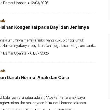
ini, risiko komplikasi diare mungkin lebih tinggi dan dapat
r. Damar Upahita
•
12/03/2026
aka dari itu, orangtua perlu mengetahui penjelasan lengkap
i mencret atau diare pada bayi seperti di bawah ini. Apa
nak
ainan Kongenital pada Bayi dan Jenisnya
nsia umumnya memiliki risiko yang cukup tinggi untuk
. Namun nyatanya, bayi baru lahir juga bisa mengalami suatu
a bayi baru lahir, kondisi ini dikenal dengan nama kelainan
r. Damar Upahita
•
01/07/2025
cat bawaan. Supaya lebih jelas lagi, mari kupas tuntas
ongenital pada bayi baru lahir melalui ulasan ini! Apa […]
nak
nan Darah Normal Anak dan Cara
i kalangan orangtua adalah, "Apakah tensi anak saya
ngherankan jika pertanyaan ini muncul karena tekanan
pakan salah satu tanda-tanda vital anak yang penting