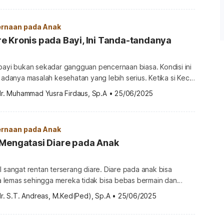
ri bayi mencret setelah minum ASI hingga penyebab dan cara
ah ini. Ciri-ciri bayi […]
rnaan pada Anak
 Kronis pada Bayi, Ini Tanda-tandanya
bayi bukan sekadar gangguan pencernaan biasa. Kondisi ini
l adanya masalah kesehatan yang lebih serius. Ketika si Kecil
ang air besar encer selama lebih dari dua minggu, orangtua
dr. Muhammad Yusra Firdaus, Sp.A
•
25/06/2025
an hanya karena risiko dehidrasi yang tinggi, tetapi juga
nis dapat memengaruhi pertumbuhan dan perkembangan bayi
rnaan pada Anak
 Mengatasi Diare pada Anak
l sangat rentan terserang diare. Diare pada anak bisa
lemas sehingga mereka tidak bisa bebas bermain dan
aman. Gejala diare yang parah bahkan dapat sampai
r. S.T. Andreas, M.Ked(Ped), Sp.A
•
25/06/2025
dehidrasi. Lantas, bagaimana cara mengatasi diare pada
a ulasan selengkapnya di sini. Berbagai cara mengatasi