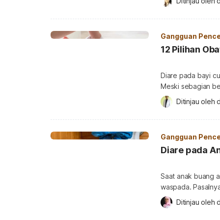
Ditinjau oleh 
d
diketahui untuk m
pada anak? Ketahu
anak? Tekanan dara
Gangguan Pence
12 Pilihan Ob
Diare pada bayi c
Meski sebagian be
perawatan di ruma
Ditinjau oleh 
menanganinya. Unt
alami bisa menjadi 
diare […]
Gangguan Pence
Diare pada A
Saat anak buang ai
waspada. Pasalnya, 
lebih rentan menga
Ditinjau oleh 
d
bagaimana cara me
Apa itu diare pada