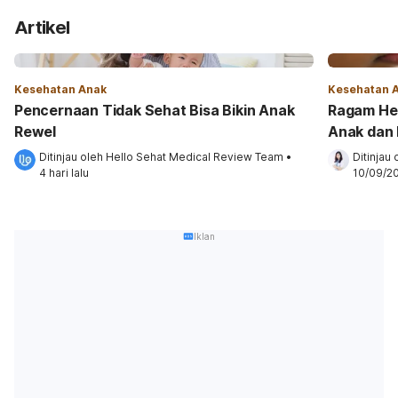
Artikel
Kesehatan Anak
Kesehatan 
Pencernaan Tidak Sehat Bisa Bikin Anak
Ragam He
Rewel
Anak dan 
Ditinjau oleh 
Hello Sehat Medical Review Team
•
Ditinjau 
4 hari lalu
10/09/2
Iklan