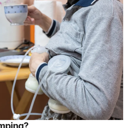
mping
?