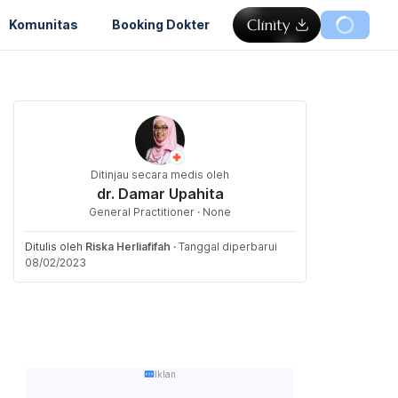
Komunitas
Booking Dokter
Ditinjau secara medis oleh
dr. Damar Upahita
General Practitioner · None
Ditulis oleh
Riska Herliafifah
·
Tanggal diperbarui
08/02/2023
Iklan