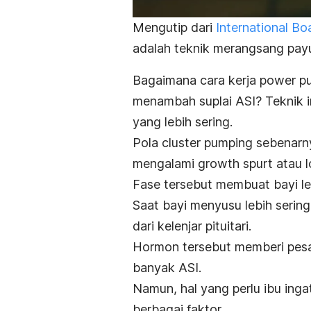
Mengutip dari
International Bo
adalah teknik merangsang pay
Bagaimana cara kerja
power p
menambah suplai ASI? Teknik i
yang lebih sering.
Pola
cluster pumping
sebenarny
mengalami
growth spurt
atau l
Fase tersebut membuat bayi le
Saat bayi menyusu lebih serin
dari kelenjar pituitari.
Hormon tersebut memberi pesa
banyak ASI.
Namun, hal yang perlu ibu inga
berbagai faktor.