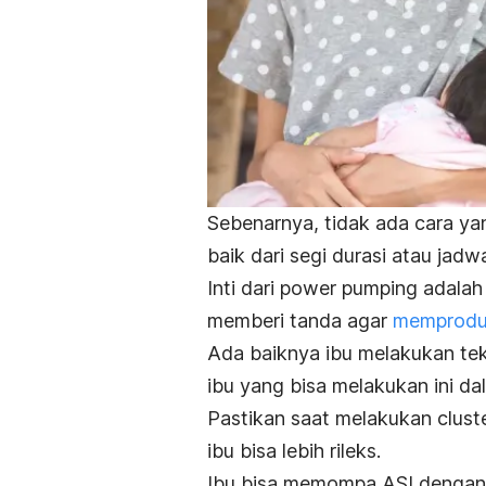
Sebenarnya, tidak ada cara y
b
aik dari segi durasi atau ja
Inti dari
power pumping
adalah
memberi tanda agar
memproduk
Ada baiknya ibu melakukan tekn
ibu yang bisa melakukan ini da
Pastikan saat melakukan
clust
ibu bisa lebih rileks.
Ibu bisa memompa ASI dengan te