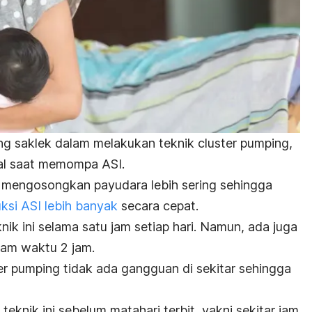
ang
saklek
dalam melakukan teknik
cluster pumping
,
dwal saat memompa ASI.
 mengosongkan payudara lebih sering sehingga
si ASI lebih banyak
secara cepat.
ik ini selama satu jam setiap hari. Namun, ada juga
lam waktu 2 jam.
er pumping
tidak ada gangguan di sekitar sehingga
knik ini sebelum matahari terbit, yakni sekitar jam