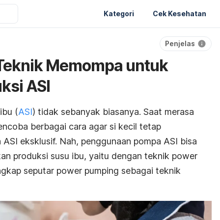
Kategori
Cek Kesehatan
Penjelas
Teknik Memompa untuk
ksi ASI
ibu (
ASI
) tidak sebanyak biasanya. Saat merasa
encoba berbagai cara agar si kecil tetap
 ASI eksklusif. Nah, penggunaan
pompa ASI
bisa
an produksi susu
ibu, yaitu dengan teknik
power
engkap seputar
power pumping
sebagai teknik