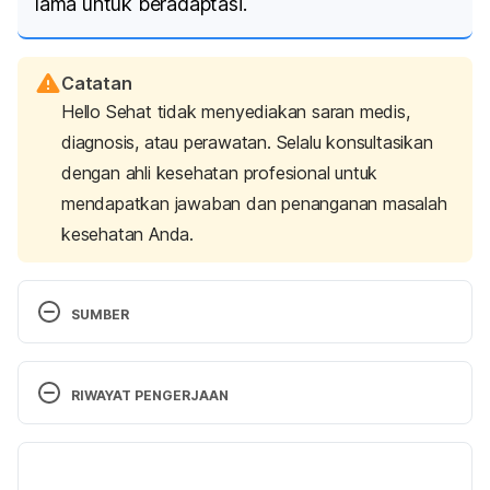
lama untuk beradaptasi.
Catatan
Hello Sehat tidak menyediakan saran medis,
diagnosis, atau perawatan. Selalu konsultasikan
dengan ahli kesehatan profesional untuk
mendapatkan jawaban dan penanganan masalah
kesehatan Anda.
SUMBER
Weaning Your Child (for Parents) | Nemours 
KidsHealth. (n.d.). Retrieved 18 June 2024, from 
RIWAYAT PENGERJAAN
https://kidshealth.org/en/parents/weaning.html
Versi Terbaru
(N.d.). Retrieved 18 June 2024, from 
https://www.nhs.uk/conditions/baby/breastfeeding
26/11/2025