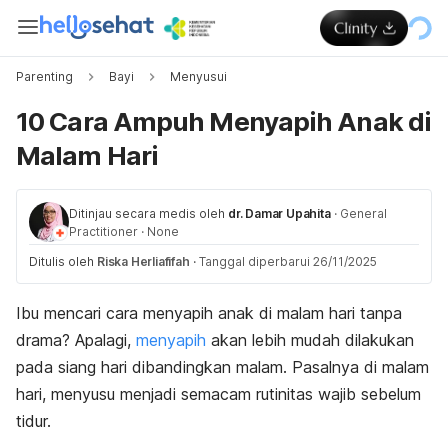
Parenting
Bayi
Menyusui
10 Cara Ampuh Menyapih Anak di
Malam Hari
Ditinjau secara medis oleh
dr. Damar Upahita
·
General
Practitioner
·
None
Ditulis oleh
Riska Herliafifah
·
Tanggal diperbarui 26/11/2025
Ibu mencari cara menyapih anak di malam hari tanpa
drama? Apalagi,
menyapih
akan lebih mudah dilakukan
pada siang hari dibandingkan malam. Pasalnya di malam
hari, menyusu menjadi semacam rutinitas wajib sebelum
tidur.