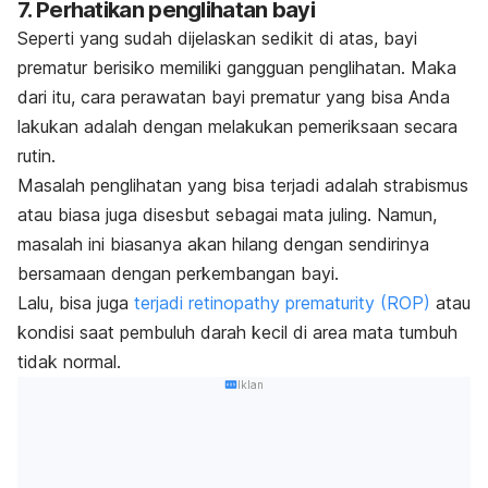
7. Perhatikan penglihatan bayi
Seperti yang sudah dijelaskan sedikit di atas, bayi
prematur berisiko memiliki gangguan penglihatan. Maka
dari itu, cara perawatan bayi prematur yang bisa Anda
lakukan adalah dengan melakukan pemeriksaan secara
rutin.
Masalah penglihatan yang bisa terjadi adalah strabismus
atau biasa juga disesbut sebagai mata juling. Namun,
masalah ini biasanya akan hilang dengan sendirinya
bersamaan dengan perkembangan bayi.
Lalu, bisa juga
terjadi retinopathy prematurity (ROP)
atau
kondisi saat pembuluh darah kecil di area mata tumbuh
tidak normal.
Iklan