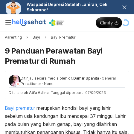
Waspadai Depresi Setelah Lahiran, Cek
Sekarang!
Parenting
Bayi
Bayi Prematur
9 Panduan Perawatan Bayi
Prematur di Rumah
Ditinjau secara medis oleh
dr. Damar Upahita
·
General
Practitioner
·
None
Ditulis oleh
Atifa Adlina
·
Tanggal diperbarui 07/09/2023
Bayi prematur
merupakan kondisi bayi yang lahir
sebelum usia kandungan ibu mencapai 37 minggu. Lahir
pada bulan yang belum genap, bayi yang dilahirkan
membutuhkan penanganan khusus. Tidak hanya itu saja,