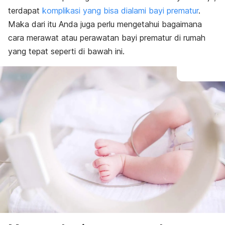
terdapat
komplikasi yang bisa dialami bayi prematur
.
Maka dari itu Anda juga perlu mengetahui bagaimana
cara merawat atau perawatan bayi prematur di rumah
yang tepat seperti di bawah ini.