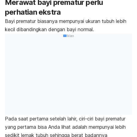
Merawat bayi prematur perlu
perhatian ekstra
Bayi prematur biasanya mempunyai ukuran tubuh lebih
kecil dibandingkan dengan bayi normal.
Iklan
Pada saat pertama setelah lahir, ciri-ciri bayi prematur
yang pertama bisa Anda lihat adalah mempunyai lebih
sedikit lemak tubuh sehingga berat badannya