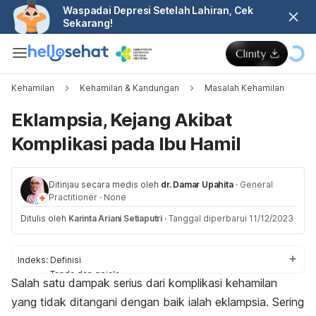
Waspadai Depresi Setelah Lahiran, Cek
Sekarang!
Kehamilan
Kehamilan & Kandungan
Masalah Kehamilan
Eklampsia, Kejang Akibat
Komplikasi pada Ibu Hamil
Ditinjau secara medis oleh
dr. Damar Upahita
·
General
Practitioner
·
None
Ditulis oleh
Karinta Ariani Setiaputri
·
Tanggal diperbarui 11/12/2023
Indeks:
Definisi
Tanda dan gejala
Salah satu dampak serius dari komplikasi kehamilan
Penyebab
yang tidak ditangani dengan baik ialah eklampsia. Sering
Komplikasi