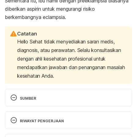
Sementara itu, ibu hamil dengan preeklampsia biasanya
diberikan aspirin untuk mengurangi risiko
berkembangnya e
clampsia
.
Catatan
Hello Sehat tidak menyediakan saran medis,
diagnosis, atau perawatan. Selalu konsultasikan
dengan ahli kesehatan profesional untuk
mendapatkan jawaban dan penanganan masalah
kesehatan Anda.
SUMBER
Eclampsia: MedlinePlus medical encyclopedia
. 
(n.d.). MedlinePlus – Health Information from the 
RIWAYAT PENGERJAAN
National Library of Medicine. Retrieved 30 
November 2023 from 
Versi Terbaru