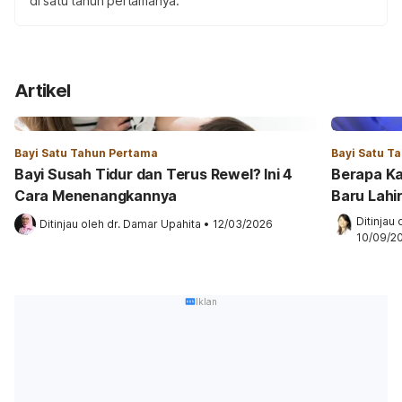
di satu tahun pertamanya.
Artikel
Bayi Satu Tahun Pertama
Bayi Satu T
Bayi Susah Tidur dan Terus Rewel? Ini 4
Berapa Ka
Cara Menenangkannya
Baru Lahi
Ditinjau 
Ditinjau oleh 
dr. Damar Upahita
•
12/03/2026
10/09/2
Iklan