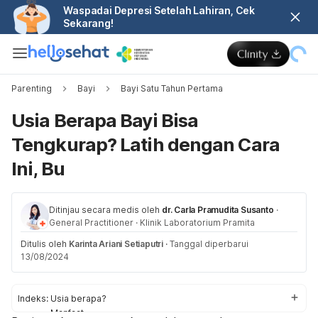
Waspadai Depresi Setelah Lahiran, Cek
Sekarang!
Parenting
Bayi
Bayi Satu Tahun Pertama
Usia Berapa Bayi Bisa
Tengkurap? Latih dengan Cara
Ini, Bu
Ditinjau secara medis oleh
dr. Carla Pramudita Susanto
·
General Practitioner
·
Klinik Laboratorium Pramita
Ditulis oleh
Karinta Ariani Setiaputri
·
Tanggal diperbarui
13/08/2024
Indeks:
Usia berapa?
Manfaat