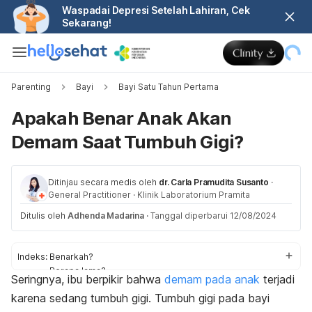
Waspadai Depresi Setelah Lahiran, Cek
Sekarang!
Parenting
Bayi
Bayi Satu Tahun Pertama
Apakah Benar Anak Akan
Demam Saat Tumbuh Gigi?
Ditinjau secara medis oleh
dr. Carla Pramudita Susanto
·
General Practitioner
·
Klinik Laboratorium Pramita
Ditulis oleh
Adhenda Madarina
·
Tanggal diperbarui 12/08/2024
Indeks:
Benarkah?
Berapa lama?
Seringnya, ibu berpikir bahwa
demam pada anak
terjadi
Cara mengatasi
karena sedang tumbuh gigi. Tumbuh gigi pada bayi