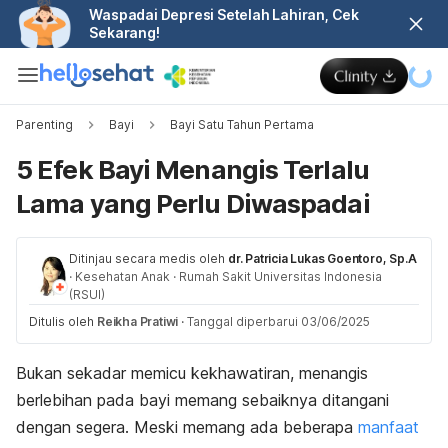
Waspadai Depresi Setelah Lahiran, Cek
Sekarang!
Parenting
Bayi
Bayi Satu Tahun Pertama
5 Efek Bayi Menangis Terlalu
Lama yang Perlu Diwaspadai
Ditinjau secara medis oleh
dr. Patricia Lukas Goentoro, Sp.A
·
Kesehatan Anak
·
Rumah Sakit Universitas Indonesia
(RSUI)
Ditulis oleh
Reikha Pratiwi
·
Tanggal diperbarui 03/06/2025
Bukan sekadar memicu kekhawatiran, menangis
berlebihan pada bayi memang sebaiknya ditangani
dengan segera. Meski memang ada beberapa
manfaat