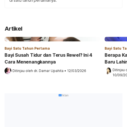
di satu tahun pertamanya.
Artikel
Bayi Satu Tahun Pertama
Bayi Satu T
Bayi Susah Tidur dan Terus Rewel? Ini 4
Berapa Ka
Cara Menenangkannya
Baru Lahi
Ditinjau 
Ditinjau oleh 
dr. Damar Upahita
•
12/03/2026
10/09/2
Iklan