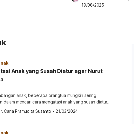
19/08/2025
ak
Anak
asi Anak yang Susah Diatur agar Nurut
ua
bangan anak, beberapa orangtua mungkin sering
n dalam mencari cara mengatasi anak yang susah diatur.
 sulit diatur biasanya menunjukkan perilaku yang
r. Carla Pramudita Susanto
•
21/03/2024
an. Apakah Anda salah satunya? Jika ya,
ng merasa kesal, ya, menghadapinya. Nah, sebenarnya
at untuk mendidik anak yang susah diatur? Berikut […]
Anak