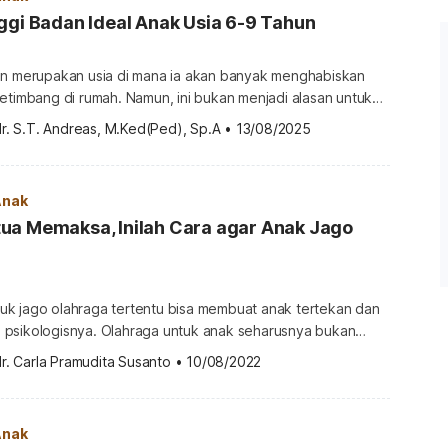
ggi Badan Ideal Anak Usia 6-9 Tahun
un merupakan usia di mana ia akan banyak menghabiskan
etimbang di rumah. Namun, ini bukan menjadi alasan untuk
 asupan gizi anak sekolah. Anak harus tetap diberikan
r. S.T. Andreas, M.Ked(Ped), Sp.A
•
13/08/2025
 untuk mendukung pertumbuhan berat dan tinggi badan ideal
k 6-9 tahun. Lalu, apakah berat dan tinggi badan anak […]
Anak
ua Memaksa, Inilah Cara agar Anak Jago
k jago olahraga tertentu bisa membuat anak tertekan dan
psikologisnya. Olahraga untuk anak seharusnya bukan
si yang tinggi, tapi seberapa besar anak menyukai
r. Carla Pramudita Susanto
•
10/08/2022
 ulasan di bawah ini untuk tahu cara agar anak jago
maksa. Kenapa orangtua tidak boleh memaksa anak agar
adari atau tidak, orangtua […]
Anak