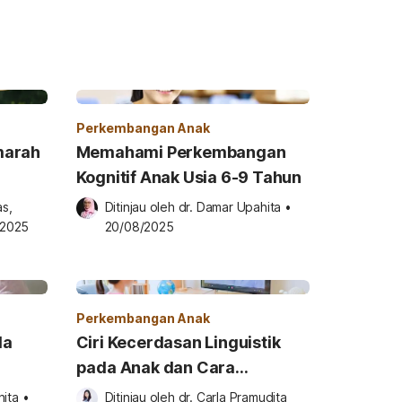
Perkembangan Anak
marah
Memahami Perkembangan
Kognitif Anak Usia 6-9 Tahun
s, 
Ditinjau oleh 
dr. Damar Upahita
•
/2025
20/08/2025
Perkembangan Anak
da
Ciri Kecerdasan Linguistik
pada Anak dan Cara
Stimulasinya
hita
•
Ditinjau oleh 
dr. Carla Pramudita 