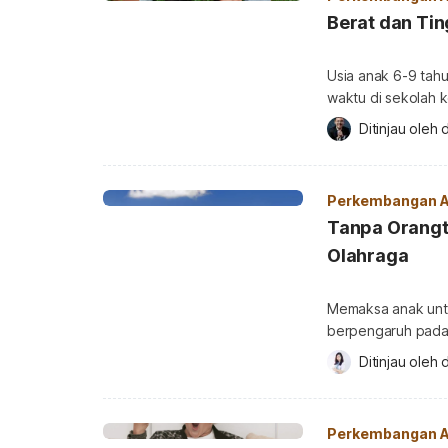
Berat dan Tin
Usia anak 6-9 tah
waktu di sekolah k
tidak memerhatikan
Ditinjau oleh 
d
nutrisi yang baik
ana
Perkembangan 
Tanpa Orangt
Olahraga
Memaksa anak untu
berpengaruh pada 
diukur dari presta
Ditinjau oleh 
d
kegiatannya. Simak
olahraga tanpa me
jago olahraga? Dis
Perkembangan 