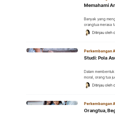
Memahami Ana
Banyak yang menga
orangtua merasa t
kesadaran sendiri 
Ditinjau oleh 
d
perfeksionis pada
bisa menjadi perfeksionis? Menurut studi yang pernah
Hewitt dan Flett, pe
Perkembangan 
Studi: Pola A
Dalam membentuk k
moral, orang tua ju
yang diterapkan p
Ditinjau oleh 
d
tanggung jawab dal
seseorang untuk hi
dilakukan oleh sek
Perkembangan 
Orangtua, Beg