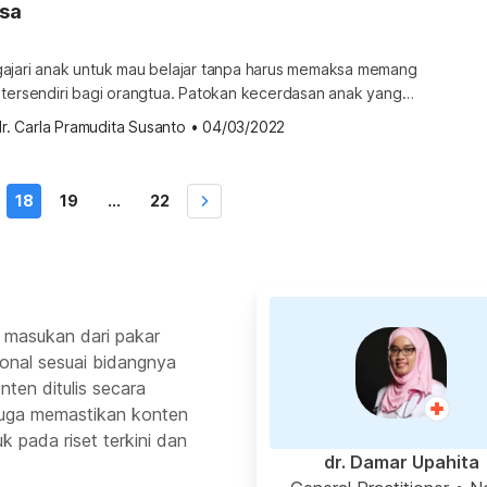
sa
ajari anak untuk mau belajar tanpa harus memaksa memang
 tersendiri bagi orangtua. Patokan kecerdasan anak yang
yarakat sering kali membuat orangtua mau tidak mau
r. Carla Pramudita Susanto
•
04/03/2022
ak rajin belajar. Apa dampaknya jika orangtua
a anak untuk belajar? Bagaimana cara mengajari anak agar
harus […]
18
19
...
22
 masukan dari pakar
ional sesuai bidangnya
ten ditulis secara
 juga memastikan konten
k pada riset terkini dan
dr. Damar Upahita