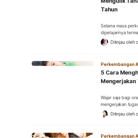
Mengulik Tah
Tahun
Selama masa perke
dipelajarinya term
Penting untuk mem
Ditinjau oleh 
d
usia, tak terkecua
perkembangan sosia
[…]
Perkembangan 
5 Cara Mengh
Mengerjakan
Wajar saja bagi or
mengerjakan tugas
Terkadang kebiasa
Ditinjau oleh 
d
menyuruh anak mel
membersihkan piri
cara menghadapin
Perkembangan 