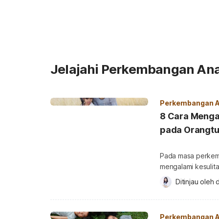
Jelajahi Perkembangan An
Perkembangan 
8 Cara Mengat
pada Orangt
Pada masa perkem
mengalami kesulita
Apalagi, anak yang
Ditinjau oleh 
d
memberontak dan tidak mendengark
Anda mungkin seri
bagaimana cara tep
Perkembangan 