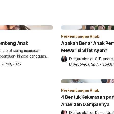
Perkembangan Anak
Kembang Anak
Apakah Benar Anak Pe
Mewarisi Sifat Ayah?
u tablet sering membuat
, kecanduan, hingga gangguan
Ditinjau oleh 
dr. S.T. Andrea
 kesehatan menyebutkan bahwa
•
28/08/2025
M.Ked(Ped), Sp.A
•
25/08
epat. Apa saja manfaatnya dan
Berapa lama anak boleh bermain
Perkembangan Anak
4 Bentuk Kekerasan pa
Anak dan Dampaknya
Ditinjau oleh 
dr. Damar Upa