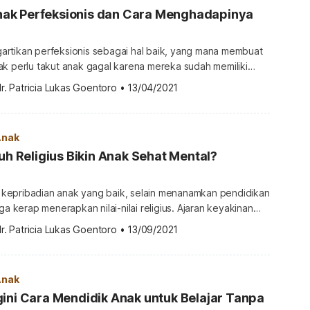
k Perfeksionis dan Cara Menghadapinya
rtikan perfeksionis sebagai hal baik, yang mana membuat
ak perlu takut anak gagal karena mereka sudah memiliki
untuk terus melakukan yang terbaik. Namun, sikap
r. Patricia Lukas Goentoro
•
13/04/2021
 anak ternyata juga dapat berakibat buruk. Mengapa anak
 dilakukan oleh psikolog
rfeksionis terdiri dari tiga […]
Anak
suh Religius Bikin Anak Sehat Mental?
epribadian anak yang baik, selain menanamkan pendidikan
ga kerap menerapkan nilai-nilai religius. Ajaran keyakinan
ada anak diharapkan membuat mereka berlatih rasa
r. Patricia Lukas Goentoro
•
13/09/2021
am bertingkah laku. Pola asuh religius juga bisa membantu
dup lebih tenang. Pada 2018 lalu, sebuah studi yang
elompok peneliti dari Harvard pun […]
Anak
ini Cara Mendidik Anak untuk Belajar Tanpa