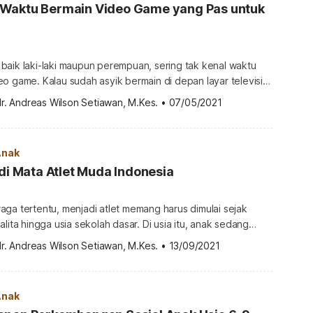
Waktu Bermain Video Game yang Pas untuk
baik laki-laki maupun perempuan, sering tak kenal waktu
o game. Kalau sudah asyik bermain di depan layar televisi
k bisa jadi lupa makan, mandi, atau mengerjakan tugas-
r. Andreas Wilson Setiawan, M.Kes.
•
07/05/2021
n
isa belajar banyak hal baru, misalnya mengatur strategi,
n, dan berkompetisi secara fair. […]
Anak
 di Mata Atlet Muda Indonesia
ga tertentu, menjadi atlet memang harus dimulai sejak
lita hingga usia sekolah dasar. Di usia itu, anak sedang
sannya untuk berlatih dan mengembangkan kemampuan
r. Andreas Wilson Setiawan, M.Kes.
•
13/09/2021
lai jadi atlet dari usia belia bukan berarti pilihan cabang
rdasar keinginan orang tua semata tanpa mempertimbangan
jadi atlet di […]
Anak