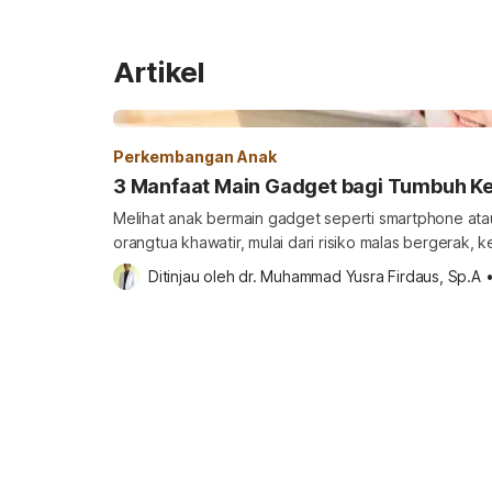
Artikel
Perkembangan Anak
3 Manfaat Main Gadget bagi Tumbuh 
Melihat anak bermain gadget seperti smartphone ata
orangtua khawatir, mulai dari risiko malas bergerak
tumbuh kembang. Namun, kabar baiknya para pakar
Ditinjau oleh 
dr. Muhammad Yusra Firdaus, Sp.A
ada manfaat gadget bagi anak jika penggunaannya t
seperti apa batasannya? Simak ulasan di bawah ini. 
gadget? Mulai […]