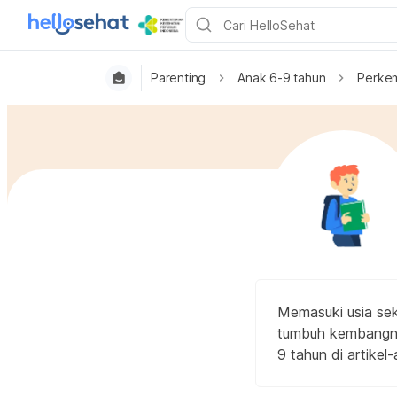
Parenting
Anak 6-9 tahun
Perke
Memasuki usia sek
tumbuh kembangnya
9 tahun di artikel-a