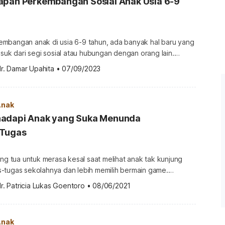
apan Perkembangan Sosial Anak Usia 6-9
mbangan anak di usia 6-9 tahun, ada banyak hal baru yang
asuk dari segi sosial atau hubungan dengan orang lain.
ahami setiap tahap perkembangan sosial anak di segala
r. Damar Upahita
•
07/09/2023
li pada usia 6-9 tahun. Agar bisa lebih memantau sejauh mana
l si kecil, cari tahu informasi selengkapnya melalui ulasan
Anak
adapi Anak yang Suka Menunda
 Tugas
ang tua untuk merasa kesal saat melihat anak tak kunjung
-tugas sekolahnya dan lebih memilih bermain game.
an menunda pekerjaan ini juga dilakukan saat orang tua
r. Patricia Lukas Goentoro
•
08/06/2021
akukan hal yang lain seperti membereskan mainannya atau
ngnya setelah makan. Kalau sudah begini, lantas bagaimana
ya? Mengapa anak sering menunda-nunda pekerjaan […]
Anak