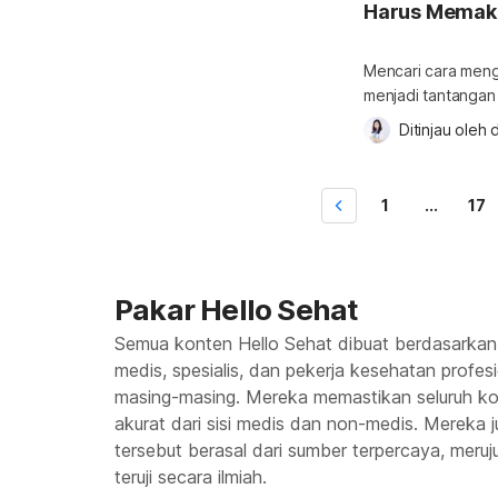
Harus Memak
Mencari cara meng
menjadi tantangan
dibangun oleh mas
Ditinjau oleh 
d
memaksa dan menuntut agar an
kerap kali memaks
mau belajar tanpa 
1
...
17
Pakar Hello Sehat
Semua konten Hello Sehat dibuat berdasarkan
medis, spesialis, dan pekerja kesehatan profes
masing-masing. Mereka memastikan seluruh kon
akurat dari sisi medis dan non-medis. Mereka
tersebut berasal dari sumber terpercaya, meruju
teruji secara ilmiah.