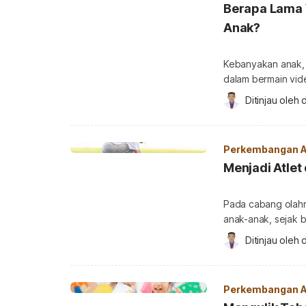
Berapa Lama 
Anak?
Kebanyakan anak, 
dalam bermain vide
atau komputer, ana
Ditinjau oleh 
d
tugas sekolahnya. Bermain video game memang mengasyikkan da
bermanfaat. Anak b
mengambil keputusa
Perkembangan 
Menjadi Atlet
Pada cabang olahra
anak-anak, sejak ba
dalam masa keema
Ditinjau oleh 
d
fisiknya. Tapi memu
olahraga harus be
keinginan anak. Men
Perkembangan 