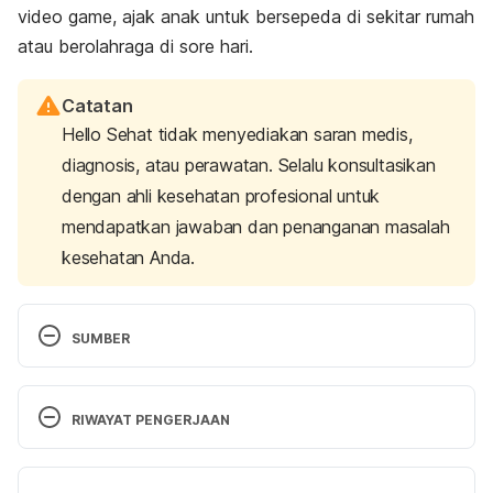
video game,
ajak anak untuk bersepeda di sekitar rumah
atau berolahraga di sore hari.
Catatan
Hello Sehat tidak menyediakan saran medis,
diagnosis, atau perawatan. Selalu konsultasikan
dengan ahli kesehatan profesional untuk
mendapatkan jawaban dan penanganan masalah
kesehatan Anda.
SUMBER
Teens and Video Games: How Much is Too Much? 
http://www.livescience.com/22281-teens-video-
RIWAYAT PENGERJAAN
games-health-risks.html
 Diakses pada 24 
Desember 2016. 
Versi Terbaru