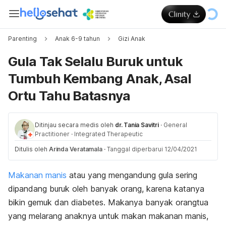
Parenting
Anak 6-9 tahun
Gizi Anak
Gula Tak Selalu Buruk untuk
Tumbuh Kembang Anak, Asal
Ortu Tahu Batasnya
Ditinjau secara medis oleh
dr. Tania Savitri
·
General
Practitioner
·
Integrated Therapeutic
Ditulis oleh
Arinda Veratamala
·
Tanggal diperbarui 12/04/2021
Makanan manis
atau yang mengandung gula sering
dipandang buruk oleh banyak orang, karena katanya
bikin gemuk dan diabetes. Makanya banyak orangtua
yang melarang anaknya untuk makan makanan manis,