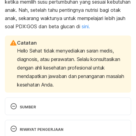
ketika memilih susu pertumbuhan yang sesuai kebutuhan
anak. Nah, setelah tahu pentingnya nutrisi bagi otak
anak, sekarang waktunya untuk mempelajari lebih jauh
soal PDX:GOS dan beta glucan di
sini.
Catatan
Hello Sehat tidak menyediakan saran medis,
diagnosis, atau perawatan. Selalu konsultasikan
dengan ahli kesehatan profesional untuk
mendapatkan jawaban dan penanganan masalah
kesehatan Anda.
SUMBER
Cusick, S. E., & Georgieff, M. K. (2016). The Role of 
Nutrition in Brain Development: The Golden 
RIWAYAT PENGERJAAN
Opportunity of the “First 1000 Days.” 
The Journal 