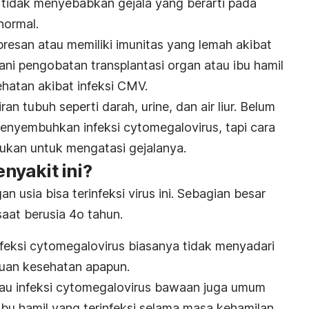
idak menyebabkan gejala yang berarti pada
normal.
resan atau memiliki imunitas yang lemah akibat
ani pengobatan transplantasi organ atau ibu hamil
hatan akibat infeksi CMV.
an tubuh seperti darah, urine, dan air liur. Belum
enyembuhkan infeksi cytomegalovirus, tapi cara
kukan untuk mengatasi gejalanya.
yakit ini?
n usia bisa terinfeksi virus ini. Sebagian besar
aat berusia 4o tahun.
feksi
cytomegalovirus
biasanya tidak menyadari
uan kesehatan apapun.
au infeksi cytomegalovirus bawaan juga umum
Ibu hamil yang terinfeksi selama masa kehamilan