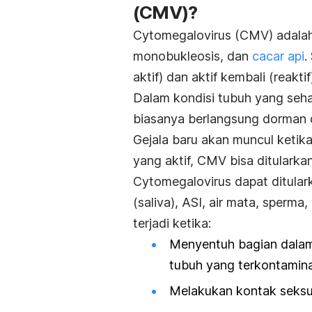
(CMV)?
Cytomegalovirus (CMV) adalah
monobukleosis, dan
cacar api
.
aktif) dan aktif kembali (reakt
Dalam kondisi tubuh yang sehat
biasanya berlangsung dorman d
Gejala baru akan muncul ketika 
yang aktif, CMV bisa ditularka
Cytomegalovirus dapat ditularka
(saliva), ASI, air mata, sperm
terjadi ketika:
Menyentuh bagian dalam 
tubuh yang terkontamin
Melakukan kontak seksua