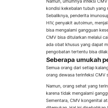
Namun, umumnya infeksi CMV t
kondisi kekebalan tubuh yang 
Sebaliknya, penderita imunosup
HIV, penyakit autoimun, menjal
bisa mengalami gangguan kese
CMV bisa ditularkan melalui cair
ada obat khusus yang dapat m
pengobatan tertentu bisa dila
Seberapa umukah pen
Semua orang dari setiap kalanga
orang dewasa terinfeksi CMV s
Namun, orang sehat yang terin
karena tidak mengalami gangg
Sementara, CMV kongenital at
ditemukan. Hal ini disebabkan 