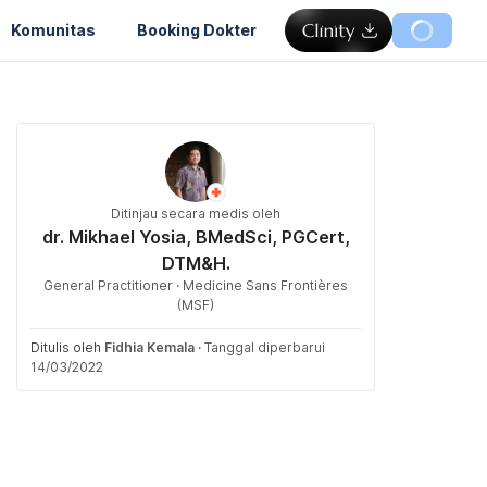
Komunitas
Booking Dokter
Ditinjau secara medis oleh
dr. Mikhael Yosia, BMedSci, PGCert,
DTM&H.
General Practitioner · Medicine Sans Frontières
(MSF)
Ditulis oleh
Fidhia Kemala
·
Tanggal diperbarui
14/03/2022