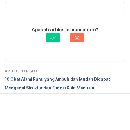
Versi Terbaru
Signs and Symptoms Leprosy. 
https://www.cdc.gov/leprosy/symptoms/index.html
. 
11/11/2020
Accessed 23/10/2020.
Ditulis oleh 
Yuliati Iswandiari
Apakah artikel ini membantu?
Ditinjau secara medis oleh
dr. Patricia Lukas 
Goentoro
Diperbarui oleh: 
Nanda Saputri
ARTIKEL TERKAIT
10 Obat Alami Panu yang Ampuh dan Mudah Didapat
Mengenal Struktur dan Fungsi Kulit Manusia
Memuat...