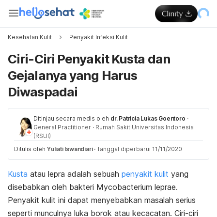
Kesehatan Kulit
Penyakit Infeksi Kulit
Ciri-Ciri Penyakit Kusta dan
Gejalanya yang Harus
Diwaspadai
Ditinjau secara medis oleh
dr. Patricia Lukas Goentoro
·
General Practitioner
·
Rumah Sakit Universitas Indonesia
(RSUI)
Ditulis oleh
Yuliati Iswandiari
·
Tanggal diperbarui 11/11/2020
Kusta
atau lepra adalah sebuah
penyakit kulit
yang
disebabkan oleh bakteri
Mycobacterium leprae
.
Penyakit kulit ini dapat menyebabkan masalah serius
seperti munculnya luka borok atau kecacatan. Ciri-ciri