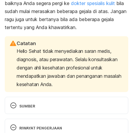
baiknya Anda segera pergi ke
dokter spesialis kulit
bila
sudah mulai merasakan beberapa gejala di atas. Jangan
ragu juga untuk bertanya bila ada beberapa gejala
tertentu yang Anda khawatirkan.
Catatan
Hello Sehat tidak menyediakan saran medis,
diagnosis, atau perawatan. Selalu konsultasikan
dengan ahli kesehatan profesional untuk
mendapatkan jawaban dan penanganan masalah
kesehatan Anda.
SUMBER
Leprosy (Hansen’s Disease). 
http://www.medicinenet.com/leprosy/article.htm
. 
RIWAYAT PENGERJAAN
Accessed 23/10/2020.