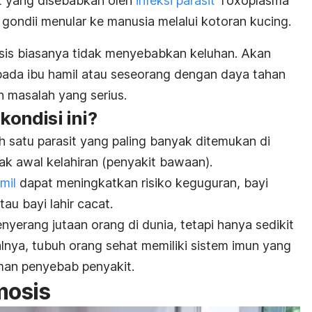
t yang disebabkan oleh
infeksi parasit
Toxoplasma
gondii
menular ke manusia melalui kotoran kucing.
sis
biasanya tidak menyebabkan keluhan. Akan
 pada ibu hamil atau seseorang dengan daya tahan
 masalah yang serius.
ondisi ini?
h satu parasit yang paling banyak ditemukan di
sejak awal kelahiran (penyakit bawaan).
mil
dapat meningkatkan risiko
keguguran, bayi
u bayi lahir cacat.
nyerang jutaan orang di dunia, tetapi hanya sedikit
lnya, tubuh orang sehat memiliki sistem imun yang
man penyebab penyakit.
mosis