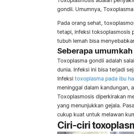
Toxoplasmosis
adalah penyaki
gondii.
Umumnya,
Toxoplasma 
Pada orang sehat,
toxoplasmo
tetapi, infeksi toksoplasmosis
tubuh lemah bisa menyebabkan
Seberapa umumkah k
Toxoplasma gondii
adalah sala
dunia. Infeksi ini bisa terjadi 
Infeksi
toxoplasma
pada ibu ha
meninggal dalam kandungan, ata
Toxoplasmosis
diperkirakan me
yang menunjukkan gejala. Pasa
cukup kuat untuk melawan ku
Ciri-ciri
toxoplas