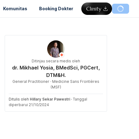
Komunitas
Booking Dokter
Ditinjau secara medis oleh
dr. Mikhael Yosia, BMedSci, PGCert,
DTM&H.
General Practitioner · Medicine Sans Frontières
(MSF)
Ditulis oleh
Hillary Sekar Pawestri
·
Tanggal
diperbarui 21/10/2024