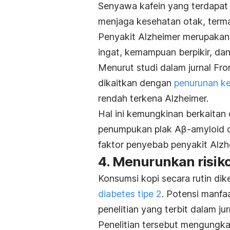
Senyawa kafein yang terdapat 
menjaga kesehatan otak, term
Penyakit Alzheimer merupakan
ingat, kemampuan berpikir, dan
Menurut
studi
dalam
jurnal
Fro
dikaitkan
dengan
penurunan
k
rendah
terkena
Alzheimer.
Hal ini kemungkinan berkaita
penumpukan plak
Aβ-amyloid
d
faktor penyebab penyakit Alzh
4. Menurunkan risiko
Konsumsi kopi secara rutin di
diabetes tipe 2
. Potensi manfaa
penelitian yang terbit dalam ju
Penelitian tersebut mengungka