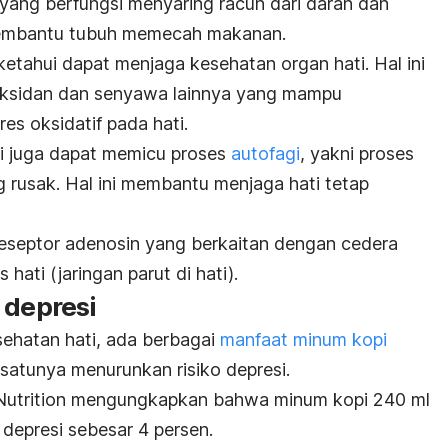
ang berfungsi menyaring racun dari darah dan
embantu tubuh memecah makanan.
iketahui dapat menjaga kesehatan organ hati. Hal ini
oksidan dan senyawa lainnya yang mampu
es oksidatif pada hati.
pi juga dapat memicu proses
autofagi
, yakni proses
g rusak. Hal ini membantu menjaga hati tetap
eseptor adenosin yang berkaitan dengan cedera
hati (jaringan parut di hati).
 depresi
hatan hati, ada berbagai
manfaat minum kopi
h satunya menurunkan risiko depresi.
Nutrition
mengungkapkan bahwa minum kopi 240 ml
o depresi sebesar 4 persen.