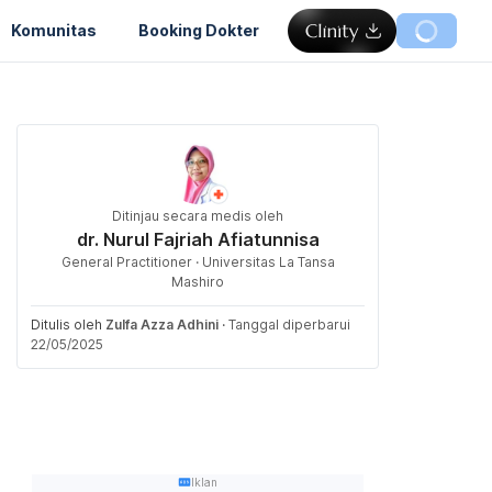
Komunitas
Booking Dokter
Ditinjau secara medis oleh
dr. Nurul Fajriah Afiatunnisa
General Practitioner · Universitas La Tansa
Mashiro
Ditulis oleh
Zulfa Azza Adhini
·
Tanggal diperbarui
22/05/2025
Iklan