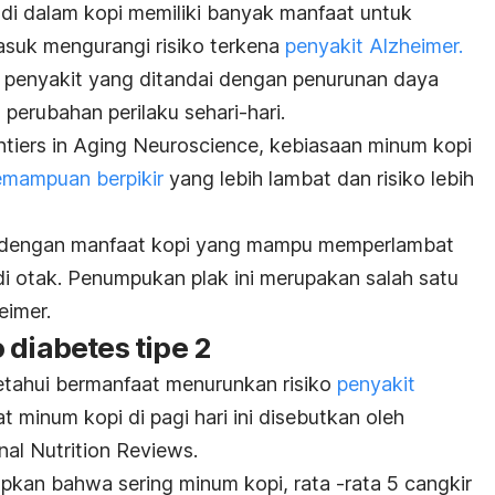
di dalam kopi memiliki banyak manfaat untuk
asuk mengurangi risiko terkena
penyakit Alzheimer.
 penyakit yang ditandai dengan penurunan daya
 perubahan perilaku sehari-hari.
ntiers
in
Aging
Neuroscience
,
kebiasaan
minum
kopi
emampuan
berpikir
yang
lebih
lambat
dan
risiko
lebih
n dengan manfaat kopi yang mampu memperlambat
i otak. Penumpukan plak ini merupakan salah satu
eimer.
 diabetes tipe 2
ketahui bermanfaat menurunkan risiko
penyakit
t minum kopi di pagi hari ini disebutkan oleh
rnal
Nutrition Reviews.
pkan bahwa sering minum kopi, rata -rata 5 cangkir