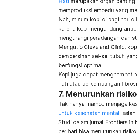
Hati
merupakan organ penting y
memproduksi empedu yang m
Nah, minum kopi di pagi hari d
karena kopi mengandung anti
mengurangi peradangan dan str
Mengutip Cleveland Clinic, ko
pembersihan sel-sel tubuh yan
berfungsi optimal.
Kopi juga dapat menghambat r
hati atau perkembangan fibrosis 
7. Menurunkan risiko
Tak hanya mampu menjaga kese
untuk kesehatan mental
, sala
Studi dalam jurnal
Frontiers in 
per hari bisa menurunkan risik