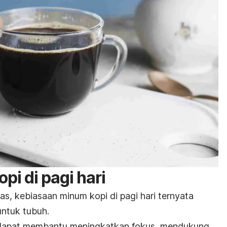
i di pagi hari
tas
, kebiasaan
minum
kopi
di
pagi
hari
ternyata
untuk
tubuh.
 dapat membantu meningkatkan fokus, mendukung