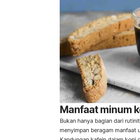
Manfaat minum kop
Bukan
hanya
bagian dari rutini
menyimpan
beragam
manfaat
Kandungan kafein dalam kopi