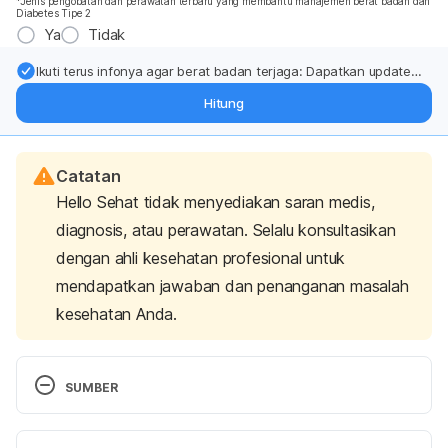
*Jenis pengobatan dan perawatan terbaru yang membantu manajemen berat badan dan
Diabetes Tipe 2
Ya
Tidak
Ikuti terus infonya agar berat badan terjaga: Dapatkan update
dari pakar mengenai dukungan dan perawatan berat badan
Hitung
langsung ke inbox Anda.
Catatan
Hello Sehat tidak menyediakan saran medis,
diagnosis, atau perawatan. Selalu konsultasikan
dengan ahli kesehatan profesional untuk
mendapatkan jawaban dan penanganan masalah
kesehatan Anda.
SUMBER
Fruit Juice Is Just as Unhealthy as a Sugary Drink. 