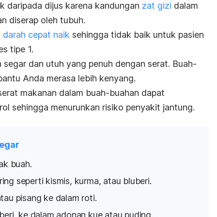
ik daripada dijus karena kandungan
zat gizi
dalam
an diserap oleh tubuh.
 darah cepat naik
sehingga tidak baik untuk pasien
s tipe 1.
h segar dan utuh yang penuh dengan serat.
Buah-
antu Anda merasa lebih kenyang.
, serat makanan dalam buah-buahan dapat
l sehingga menurunkan risiko penyakit jantung.
egar
jak buah.
ng seperti kismis, kurma, atau bluberi.
tau pisang ke dalam roti.
beri, ke dalam adonan kue atau puding.