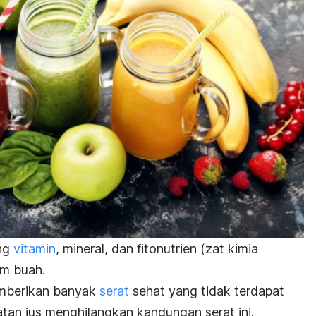
ng
vitamin
, mineral, dan fitonutrien (zat kimia
am buah.
mberikan banyak
serat
sehat yang tidak terdapat
tan jus menghilangkan kandungan serat ini.