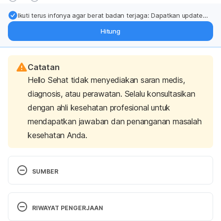
Ikuti terus infonya agar berat badan terjaga: Dapatkan update
dari pakar mengenai dukungan dan perawatan berat badan
Hitung
langsung ke inbox Anda.
Catatan
Hello Sehat tidak menyediakan saran medis,
diagnosis, atau perawatan. Selalu konsultasikan
dengan ahli kesehatan profesional untuk
mendapatkan jawaban dan penanganan masalah
kesehatan Anda.
SUMBER
RIWAYAT PENGERJAAN
WebMD. (2016). The Truth About Fat. [online] 