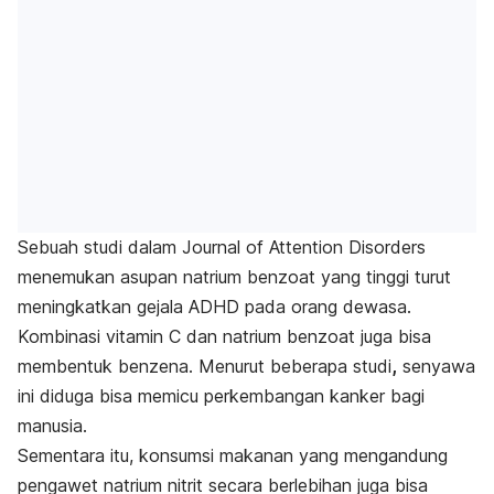
Sebuah studi dalam
Journal of Attention Disorders
menemukan asupan natrium benzoat yang tinggi turut
meningkatkan gejala ADHD pada orang dewasa.
Kombinasi vitamin C dan natrium benzoat juga bisa
membentuk benzena. Menurut beberapa studi
,
senyawa
ini diduga bisa memicu perkembangan kanker bagi
manusia.
Sementara itu, konsumsi makanan yang mengandung
pengawet natrium nitrit secara berlebihan juga bisa