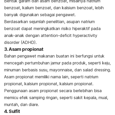
Bentuk garam dari asam benzoat, misalnya natrium
benzoat, kalium benzoat, dan kalsium benzoat, lebih
banyak digunakan sebagai pengawet.
Berdasarkan sejumlah penelitian, asupan natrium
benzoat dapat meningkatkan risiko hiperaktif pada
anak-anak dengan
attention-deficit hyperactivity
disorder
(ADHD).
3. Asam propionat
Bahan pengawet makanan buatan ini berfungsi untuk
mencegah pertumbuhan jamur pada produk, seperti keju,
minuman berbasis susu,
mayonnaise
, dan
salad dressing
.
Asam propionat memiliki nama lain, seperti natrium
propionat, kalsium propionat, kalsium propionat.
Penggunaan asam propionat secara berlebihan bisa
memicu efek samping ringan, seperti sakit kepala, mual,
muntah, dan diare.
4. Sulfit