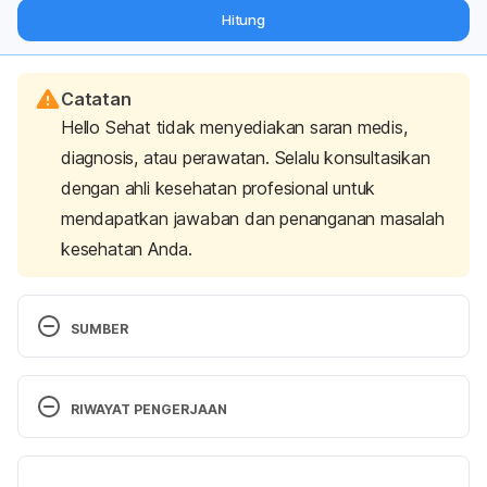
dari pakar mengenai dukungan dan perawatan berat badan
Hitung
langsung ke inbox Anda.
Catatan
Hello Sehat tidak menyediakan saran medis,
diagnosis, atau perawatan. Selalu konsultasikan
dengan ahli kesehatan profesional untuk
mendapatkan jawaban dan penanganan masalah
kesehatan Anda.
SUMBER
Food additives
. MedlinePlus Medical Encyclopedia. 
(2021). Retrieved 22 September 2021, from 
RIWAYAT PENGERJAAN
https://medlineplus.gov/ency/article/002435.htm
Versi Terbaru
Common Food Preservatives and Their Purpose
. 