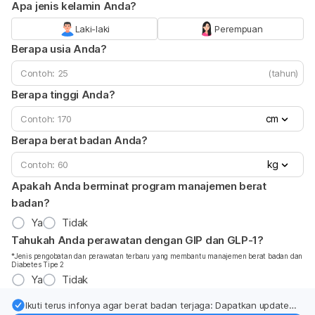
Apa jenis kelamin Anda?
Laki-laki
Perempuan
Berapa usia Anda?
(tahun)
Berapa tinggi Anda?
cm
Berapa berat badan Anda?
kg
Apakah Anda berminat program manajemen berat
badan?
Ya
Tidak
Tahukah Anda perawatan dengan GIP dan GLP-1?
*Jenis pengobatan dan perawatan terbaru yang membantu manajemen berat badan dan
Diabetes Tipe 2
Ya
Tidak
Ikuti terus infonya agar berat badan terjaga: Dapatkan update