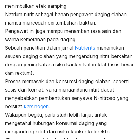
menimbulkan efek samping.
Natrium nitrit sebagai bahan pengawet daging olahan
mampu mencegah pertumbuhan bakteri.
Pengawet ini juga mampu menambah rasa asin dan
warna kemerahan pada daging.
Sebuah penelitian dalam jurnal
Nutrients
menemukan
asupan daging olahan yang mengandung nitrit berkaitan
dengan peningkatan risiko kanker kolorektal (usus besar
dan rektum).
Proses memasak dan konsumsi daging olahan, seperti
sosis dan kornet, yang mengandung nitrit dapat
menyebabkan pembentukan senyawa N-nitroso yang
bersifat
karsinogen
.
Walaupun begitu, perlu studi lebih lanjut untuk
mengetahui hubungan konsumsi daging yang
mengandung nitrit dan risiko kanker kolorektal.