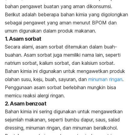
bahan pengawet buatan yang aman dikonsumsi.
Berikut adalah beberapa bahan kimia yang digolongkan
sebagai pengawet yang aman menurut BPOM dan
umum digunakan dalam produk makanan.
1. Asam sorbat
Secara alami, asam sorbat ditemukan dalam buah-
buahan. Asam sorbat juga memiliki nama lain, seperti
natrium sorbat, kalium sorbat, dan kalsium sorbat.
Bahan kimia ini digunakan untuk mengawetkan produk
olahan susu, keju, buah, sayuran, dan
minuman ringan
.
Penggunaan asam sorbat berlebihan mungkin bisa
memicu reaksi alergi ringan.
2. Asam benzoat
Bahan kimia ini sering digunakan untuk mengawetkan
sejumlah makanan, seperti bumbu dapur, saus,
salad
dressing
, minuman ringan, dan minuman beralkohol.