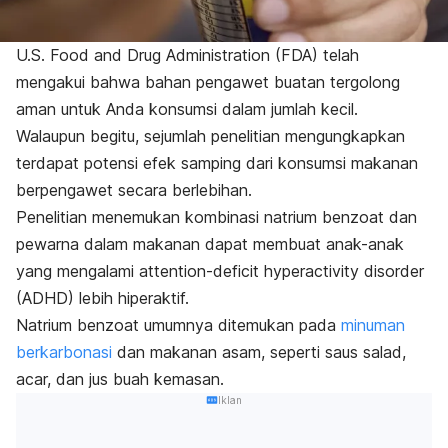
U.S. Food and Drug Administration (FDA) telah
mengakui bahwa bahan pengawet buatan tergolong
aman untuk Anda konsumsi dalam jumlah kecil.
Walaupun begitu, sejumlah penelitian mengungkapkan
terdapat potensi efek samping dari konsumsi makanan
berpengawet secara berlebihan.
Penelitian menemukan kombinasi natrium benzoat dan
pewarna dalam makanan dapat membuat anak-anak
yang mengalami
attention-deficit hyperactivity disorder
(ADHD) lebih hiperaktif.
Natrium benzoat umumnya ditemukan pada
minuman
berkarbonasi
dan makanan asam, seperti saus salad,
acar, dan jus buah kemasan.
Iklan