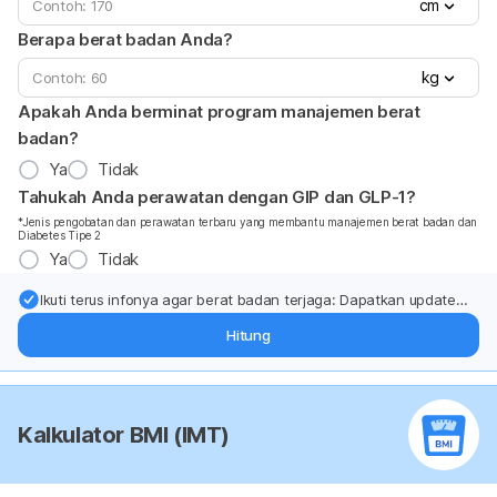
cm
Berapa berat badan Anda?
kg
Apakah Anda berminat program manajemen berat
badan?
Ya
Tidak
Tahukah Anda perawatan dengan GIP dan GLP-1?
*Jenis pengobatan dan perawatan terbaru yang membantu manajemen berat badan dan
Diabetes Tipe 2
Ya
Tidak
Ikuti terus infonya agar berat badan terjaga: Dapatkan update
dari pakar mengenai dukungan dan perawatan berat badan
Hitung
langsung ke inbox Anda.
Kalkulator BMI (IMT)