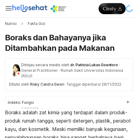
Nutrisi
Fakta Gizi
Boraks dan Bahayanya jika
Ditambahkan pada Makanan
Ditinjau secara medis oleh
dr. Patricia Lukas Goentoro
·
General Practitioner
·
Rumah Sakit Universitas Indonesia
(RSUI)
Ditulis oleh
Risky Candra Swari
·
Tanggal diperbarui 28/11/2022
Indeks:
Fungsi
Larangan
Boraks adalah zat kimia yang terdapat dalam produk-
Bahaya
produk rumah tangga, seperti detergen, plastik, perabot
Ciri makanan yang mengandung boraks
kayu, dan kosmetik. Meski memiliki banyak kegunaan,
penyalahgunaan boraks bisa sangat berbahaya bagi