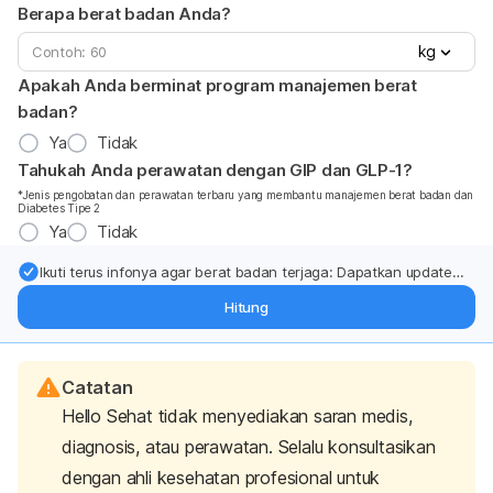
Berapa berat badan Anda?
kg
Apakah Anda berminat program manajemen berat
badan?
Ya
Tidak
Tahukah Anda perawatan dengan GIP dan GLP-1?
*Jenis pengobatan dan perawatan terbaru yang membantu manajemen berat badan dan
Diabetes Tipe 2
Ya
Tidak
Ikuti terus infonya agar berat badan terjaga: Dapatkan update
dari pakar mengenai dukungan dan perawatan berat badan
Hitung
langsung ke inbox Anda.
Catatan
Hello Sehat tidak menyediakan saran medis,
diagnosis, atau perawatan. Selalu konsultasikan
dengan ahli kesehatan profesional untuk