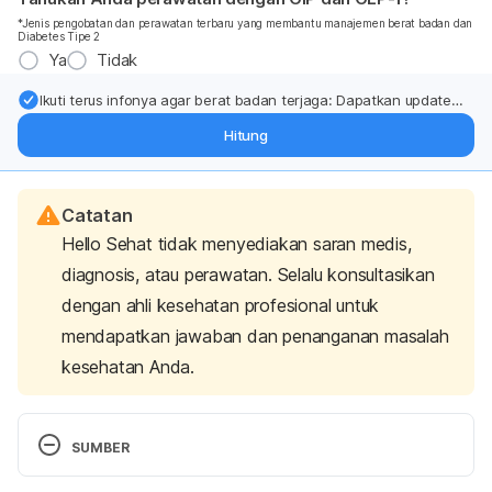
*Jenis pengobatan dan perawatan terbaru yang membantu manajemen berat badan dan
Diabetes Tipe 2
Ya
Tidak
Ikuti terus infonya agar berat badan terjaga: Dapatkan update
dari pakar mengenai dukungan dan perawatan berat badan
Hitung
langsung ke inbox Anda.
Catatan
Hello Sehat tidak menyediakan saran medis,
diagnosis, atau perawatan. Selalu konsultasikan
dengan ahli kesehatan profesional untuk
mendapatkan jawaban dan penanganan masalah
kesehatan Anda.
SUMBER
Rouf Shah, T., Prasad, K., & Kumar, P. (2016). 