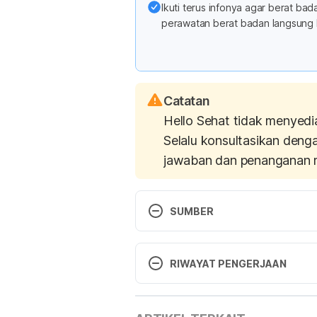
Ikuti terus infonya agar berat b
perawatan berat badan langsung 
Catatan
Hello Sehat tidak menyedi
Selalu konsultasikan deng
jawaban dan penanganan 
SUMBER
Data Komposisi Pangan Indonesi
Desember 2018.
RIWAYAT PENGERJAAN
Versi Terbaru
Data Komposisi Pangan Indonesi