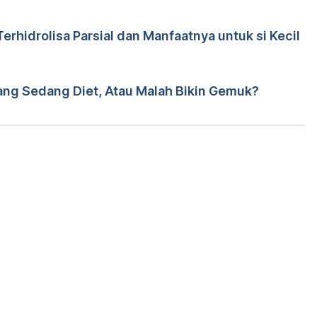
erhidrolisa Parsial dan Manfaatnya untuk si Kecil
r. Damar Upahita
nd Health Effects
yusha
ition/foods/potatoes
 diakses 6 Desember 2018.
ang Sedang Diet, Atau Malah Bikin Gemuk?
alth Benefits
ition/foods/corn#section2
 diakses 6 Desember 2018.
Memuat...