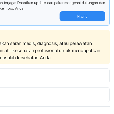
adan terjaga: Dapatkan update dari pakar mengenai dukungan dan
ke inbox Anda.
Hitung
akan saran medis, diagnosis, atau perawatan.
an ahli kesehatan profesional untuk mendapatkan
masalah kesehatan Anda.
a: Kentang 
http://panganku.org/id-ID/view
 diakses 6 
a: Jagung 
http://panganku.org/id-ID/view diakses 6 