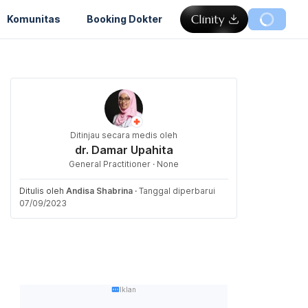
Komunitas
Booking Dokter
Ditinjau secara medis oleh
dr. Damar Upahita
General Practitioner · None
Ditulis oleh
Andisa Shabrina
·
Tanggal diperbarui
07/09/2023
Iklan